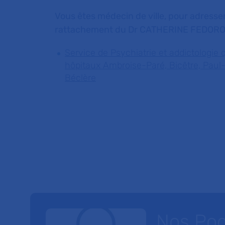
Vous êtes médecin de ville, pour adresser
rattachement du Dr CATHERINE FEDOR
Service de Psychiatrie et addictologie 
hôpitaux Ambroise-Paré, Bicêtre, Paul
Béclère
Nos Po