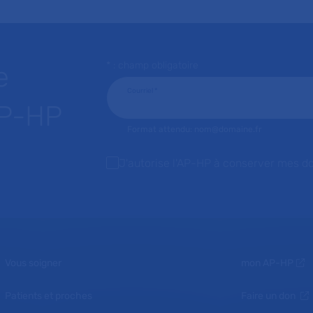
* : champ obligatoire
e
Courriel
*
AP-HP
Format attendu: nom@domaine.fr
J'autorise l'AP-HP à conserver mes d
Vous soigner
mon AP-HP
Patients et proches
Faire un don