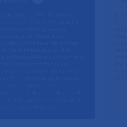
ries de podcasts, l’AP-HP donne la
La F
 ceux qui font vivre l’hôpital public.
fonda
nnels hospitaliers et patients
direc
arcours, leurs doutes, leurs
uniq
 y découvre le travail de femmes
qui p
ital, les questions que soulève
des s
 vie professionnelle et vie personnelle,
charg
nt les soignants mettent leurs
hospi
ervice des patients. On suit aussi
au s
tients en attente de greffe du foie,
l’AP–
 comment la lecture à voix haute
éritable outil de soin et de lien entre
nés. Cinq regards, cinq récits, pour
l’hôpital de l’intérieur.