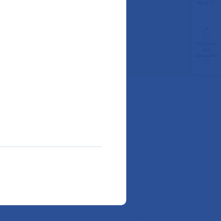
 de Médecine
ligne
Préparer
son
admission