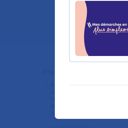
Ambroise-Paré, Bic
interne / Hématolo
Lieu(x) :
Hôpital Am
Prendre rendez-vous
Service de Psychiatrie et
addictologie quadri-sites des
hôpitaux Ambroise-Paré,
Bicêtre, Paul-Brousse et
Antoine-Béclère
Hôpital Ambroise-Paré