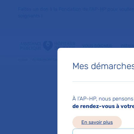
Faites un don à la Fondation de l'AP-HP pour soutenir 
soignants !
VOUS SOIGNER
PATIE
Accueil
Dr FEDOROFF CATHERINE
Mes démarches 
Dr CAT
À l’AP-HP, nous pensons 
Psychiatrie
de rendez-vous à votre 
En savoir plus
Service(s) :
Service