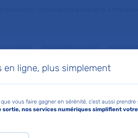
la recherche, l'innovation et la qualité de vie à l'hôpital pou
NTS ET PROCHES
PROFESSIONNELS DE SANTÉ
RECHERCHE ET
en ligne, plus simplement
HERINE FEDOROFF
que vous faire gagner en sérénité, c’est aussi prendre
sortie, nos services numériques simplifient votre 
 de Psychiatrie et addictologie quadri-sites des 