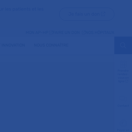
r les patients et les
Je fais un don
MON AP-HP
FAIRE UN DON
NOS HÔPITAUX
 INNOVATION
NOUS CONNAÎTRE
Aff
Prendre
rendez-
vous en
ligne
Contact
Payer en