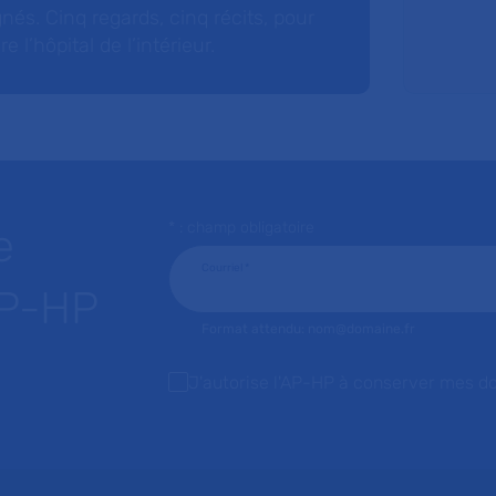
nés. Cinq regards, cinq récits, pour
l’hôpital de l’intérieur.
* : champ obligatoire
e
Courriel
*
AP-HP
Format attendu: nom@domaine.fr
J'autorise l'AP-HP à conserver mes d