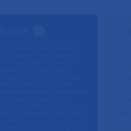
dcasts
Fa
ries de podcasts, l’AP-HP donne la
La F
 ceux qui font vivre l’hôpital public.
fonda
nnels hospitaliers et patients
direc
arcours, leurs doutes, leurs
uniq
 y découvre le travail de femmes
qui p
ital, les questions que soulève
des s
 vie professionnelle et vie personnelle,
charg
nt les soignants mettent leurs
hospi
ervice des patients. On suit aussi
au s
tients en attente de greffe du foie,
l’AP–
 comment la lecture à voix haute
éritable outil de soin et de lien entre