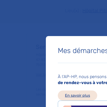
Lieu(x) :
Hôpital Pit
Service de Cardiologie
Mes démarches 
Hôpital Pitié-Salpêtrière
47-83 boulevard de l'Hôpital
75013 Paris
Voir toutes les informations de contact
À l’AP-HP, nous pensons 
de rendez-vous à votre 
Les consultations publiques de ce médecin
secteur 1 (tarifs de l'AP-HP)
En savoir plus