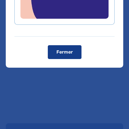
Vous êtes médecin de ville, pour adresser vos
patients ou bénéficier d'une expertise médicale,
cliquez sur le service de rattachement du Dr
JOHANNA MARLENE FESENBECKH
Service de Pneumologie
Fermer