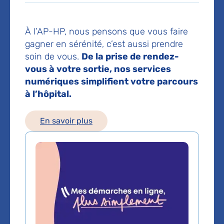
75014 Paris
À l’AP-HP, nous pensons que vous faire
Voir toutes les informations de contact
gagner en sérénité, c’est aussi prendre
soin de vous.
De la prise de rendez-
Les consultations publiques de ce médecin sont
vous à votre sortie, nos services
conventionnées secteur 1 (tarifs de l'AP-HP)
numériques simplifient votre parcours
à l’hôpital.
Voir le plan de l'hôpital
En savoir plus
Domaines d'expertise
Pneumologie