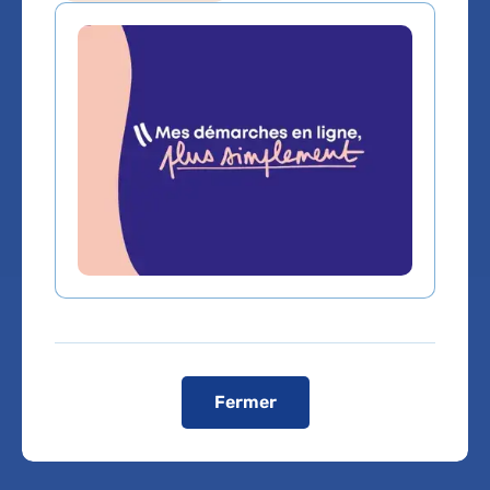
Oncologie option radiotherapie
Service(s) :
Service d'Onco-radiothérapie
Lieu(x) :
Hôpital européen Georges-
Pompidou
Fermer