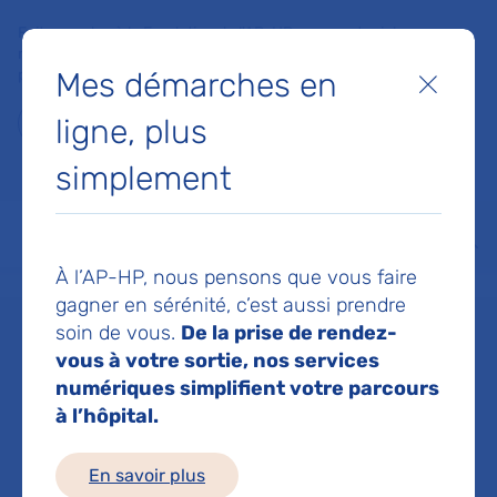
Faites un don à la Fondation de l'AP-HP pour soutenir la
recherche, l'innovation et la qualité de vie à l'hôpital pour les
Mes démarches en
patients et les soignants !
Fermer
ligne, plus
Je fais un don
simplement
MON AP-HP
FAIRE UN DON
NOS HÔPITAUX
Menu
Aff
À l’AP-HP, nous pensons que vous faire
Accueil
Dr FEUTREN THOMAS
gagner en sérénité, c’est aussi prendre
soin de vous.
De la prise de rendez-
Dr THOMAS
vous à votre sortie, nos services
numériques simplifient votre parcours
à l’hôpital.
FEUTREN
En savoir plus