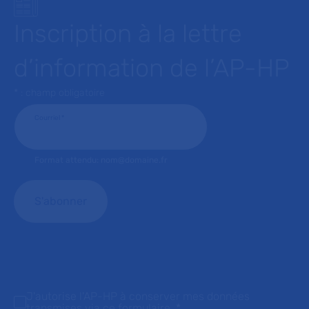
Inscription à la lettre
d’information de l’AP-HP
* : champ obligatoire
Courriel
*
Format attendu: nom@domaine.fr
J'autorise l'AP-HP à conserver mes données
transmises via ce formulaire.
*