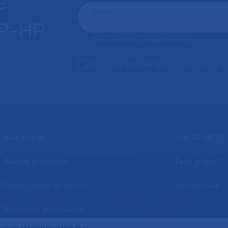
e
Courriel
*
AP-HP
Format attendu: nom@domaine.fr
J'autorise l'AP-HP à conserver mes d
Vous soigner
mon AP-HP
Patients et proches
Faire un don
Professionnels de santé
Nos hôpitaux
Recherche et innovation
ver la confidentialité et la