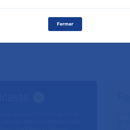
Service de SAU pédiatrique
Fermer
dcasts
Fa
ries de podcasts, l’AP-HP donne la
La F
 ceux qui font vivre l’hôpital public.
fonda
nnels hospitaliers et patients
direc