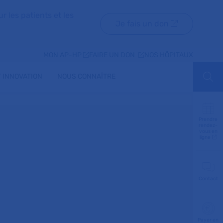
r les patients et les
Je fais un don
MON AP-HP
FAIRE UN DON
NOS HÔPITAUX
 INNOVATION
NOUS CONNAÎTRE
Aff
Prendre
rendez-
vous en
ligne
Contact
Payer en