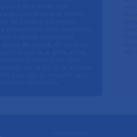
arcours, leurs doutes, leurs
uniq
 y découvre le travail de femmes
qui p
ital, les questions que soulève
des s
 vie professionnelle et vie personnelle,
charg
nt les soignants mettent leurs
hospi
ervice des patients. On suit aussi
au s
tients en attente de greffe du foie,
l’AP–
 comment la lecture à voix haute
éritable outil de soin et de lien entre
nés. Cinq regards, cinq récits, pour
l’hôpital de l’intérieur.
* : champ obligatoire