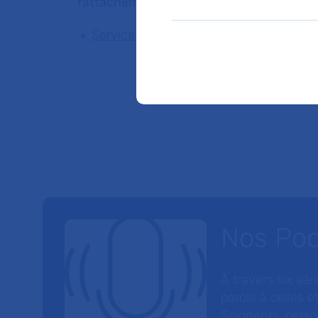
rattachement du Dr ELSA FOUCAUD
Service de Pédiatrie
Nos Po
À travers six sé
parole à celles et
Soignants, perso