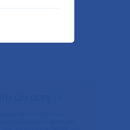
ire un don
ondation de l’AP-HP est une
tion hospitalière qui agit en lien
t avec les équipes de l’AP-HP, son