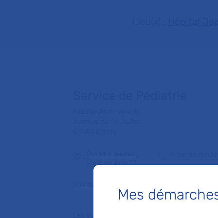
Lieu(x) :
Hôpital Je
Service de Pédiatrie
Hôpital Jean-Verdier
Avenue du 14 Juillet
93140 Bondy
Prendre rendez-
Prise de rend
vous en ligne
Voir toutes les informations de contact
Mes démarches 
Les consultations publiques de ce médecin