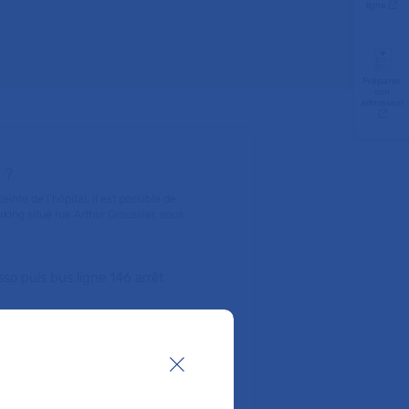
ligne
Préparer
son
admission
 ?
einte de l’hôpital. Il est possible de
rking situé rue Arthur Groussier, sous
so puis bus ligne 146 arrêt
sso puis tramway arrêt Pont de
steur Hôp. Jean-Verdier
is bus 147 arrêt Hôp. Jean-
Fermer la boîte de dialogue
s. Puis prendre le bus 616