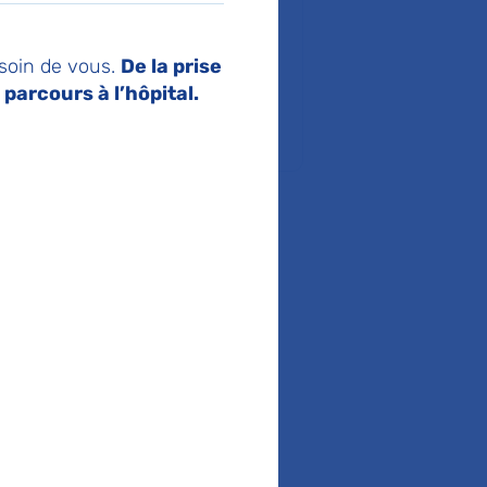
. Jean-Verdier
Verdier
 soin de vous.
De la prise
s le Blanc Mesnil
parcours à l’hôpital.
liquez sur le service de