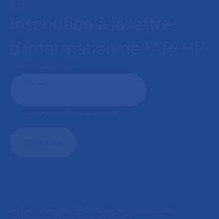
Inscription à la lettre
d’information de l’AP-HP
* : champ obligatoire
Courriel
*
Format attendu: nom@domaine.fr
J'autorise l'AP-HP à conserver mes données
transmises via ce formulaire.
*