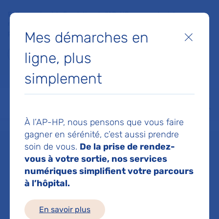
Faites un don à la Fondation de l'AP-HP pour soutenir la
recherche, l'innovation et la qualité de vie à l'hôpital pour les
Mes démarches en
patients et les soignants !
Fermer
ligne, plus
Je fais un don
simplement
MON AP-HP
FAIRE UN DON
NOS HÔPITAUX
Menu
Aff
À l’AP-HP, nous pensons que vous faire
Accueil
Dr FRAILE-CAIETTA EMILIE
gagner en sérénité, c’est aussi prendre
soin de vous.
De la prise de rendez-
Dr EMILIE
vous à votre sortie, nos services
numériques simplifient votre parcours
à l’hôpital.
FRAILE-CAIETTA
En savoir plus