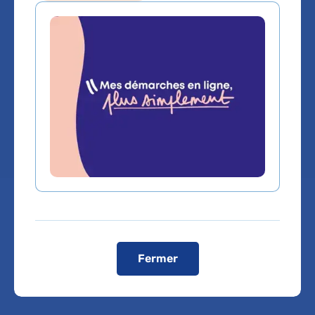
Pediatrie
Service(s) :
Service de Soins Médicaux et de
Réadaptation (SMR) Pédiatrie polyvalente
Lieu(x) :
Hôpital San Salvadour
Fermer