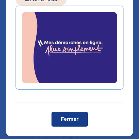
Les consultations publiques de ce médecin sont
conventionnées secteur 1 (tarifs de l'AP-HP)
Comment venir à l'hôpital ?
Moyens d’accès :
Bus :
Gare de Colombes puis bus 304 arrêt hôpital Louis-
Mourier
Métro :
Ligne 13 destination Les Courtilles
station Asnières puis bus 304 arrêt hôpital Louis-Mourier
T2 :
station parc Pierre Lagravère puis bus 304 arrêt
hôpital Louis-Mourier
RER A :
Gare de Nanterre-Université puis bus 304 arrêt
hôpital Louis-Mourier
Voiture :
Autoroute A86 sortie Colombes Centre (pas de
possibilité de stationner dans l'enceinte de l'hôpital sauf si
détenteur de la carte mobilité inclusion (CMI)
stationnement)
Fermer
Télécharger le plan de l'hôpital :
Plan Louis-Mourier
Voir le plan de l'hôpital