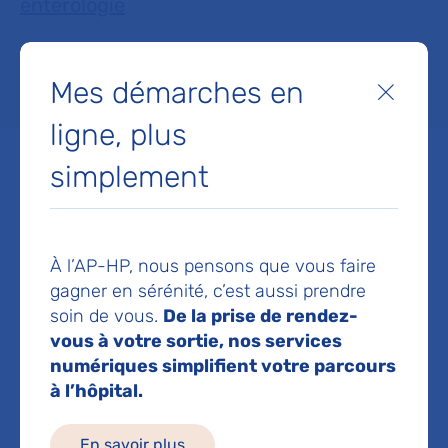
entérologie
Lieu(x) :
Hôpital Louis-Mourier
Mes démarches en
Fermer
ligne, plus
simplement
Service d'Hépato-gastro-
entérologie
À l’AP-HP, nous pensons que vous faire
gagner en sérénité, c’est aussi prendre
Hôpital Louis-Mourier
soin de vous.
De la prise de rendez-
178 rue des Renouillers
92700 Colombes
vous à votre sortie, nos services
numériques simplifient votre parcours
Prise de rendez-vous :
01 47 60 68 00
à l’hôpital.
Voir toutes les informations de contact
En savoir plus