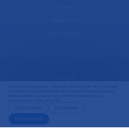
Contact
Espace médias
L'AP-HP recrute
Accessibilité
L'Assistance publique - hôpitaux de Paris (AP-HP) s'engage
à préserver la confidentialité et la sécurité de vos données
personnelles et attache une grande importance à la
Mentions légales
protection de votre vie privée.
Tout accepter
Tout refuser
Plan du site
Personnaliser
Prendre rendez-
Contact
Payer en ligne
Préparer son
vous en ligne
admission