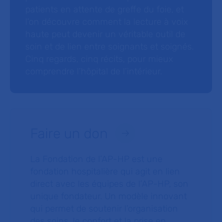
patients en attente de greffe du foie, et
l’on découvre comment la lecture à voix
haute peut devenir un véritable outil de
soin et de lien entre soignants et soignés.
Cinq regards, cinq récits, pour mieux
comprendre l’hôpital de l’intérieur.
Faire un don
La Fondation de l’AP-HP est une
fondation hospitalière qui agit en lien
direct avec les équipes de l’AP-HP, son
unique fondateur. Un modèle innovant
qui permet de soutenir l’organisation
des soins, le confort et la prise en