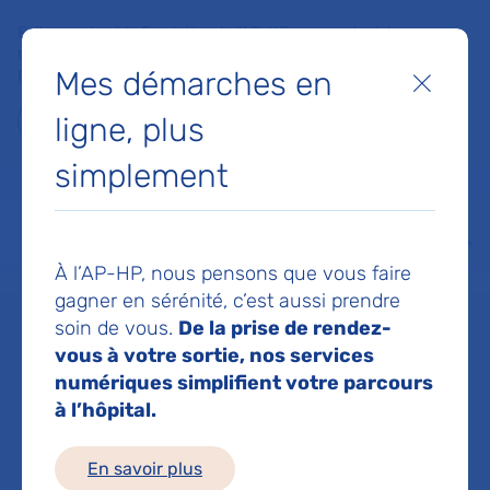
Faites un don à la Fondation de l'AP-HP pour soutenir la
recherche, l'innovation et la qualité de vie à l'hôpital pour les
Mes démarches en
patients et les soignants !
Fermer
ligne, plus
Je fais un don
simplement
MON AP-HP
FAIRE UN DON
NOS HÔPITAUX
Menu
Aff
À l’AP-HP, nous pensons que vous faire
Accueil
Dr GAMELON DANAE
gagner en sérénité, c’est aussi prendre
soin de vous.
De la prise de rendez-
Dr DANAE
vous à votre sortie, nos services
numériques simplifient votre parcours
à l’hôpital.
GAMELON
En savoir plus