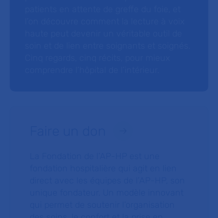
patients en attente de greffe du foie, et
l’on découvre comment la lecture à voix
haute peut devenir un véritable outil de
soin et de lien entre soignants et soignés.
Cinq regards, cinq récits, pour mieux
comprendre l’hôpital de l’intérieur.
Faire un don
La Fondation de l’AP-HP est une
fondation hospitalière qui agit en lien
direct avec les équipes de l’AP-HP, son
unique fondateur. Un modèle innovant
qui permet de soutenir l’organisation
des soins, le confort et la prise en