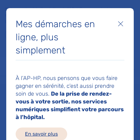
Faites un don à la Fondation de l'AP-HP pour soutenir la
recherche, l'innovation et la qualité de vie à l'hôpital pour les
Mes démarches en
patients et les soignants !
Fermer
ligne, plus
Je fais un don
simplement
MON AP-HP
FAIRE UN DON
NOS HÔPITAUX
Menu
Aff
À l’AP-HP, nous pensons que vous faire
Accueil
Dr GARCIA HELENE
gagner en sérénité, c’est aussi prendre
soin de vous.
De la prise de rendez-
Dr HELENE
vous à votre sortie, nos services
numériques simplifient votre parcours
à l’hôpital.
GARCIA
En savoir plus