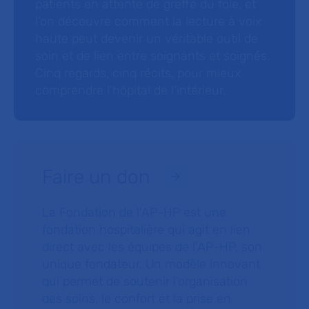
patients en attente de greffe du foie, et
l’on découvre comment la lecture à voix
haute peut devenir un véritable outil de
soin et de lien entre soignants et soignés.
Cinq regards, cinq récits, pour mieux
comprendre l’hôpital de l’intérieur.
Faire un don
La Fondation de l’AP-HP est une
fondation hospitalière qui agit en lien
direct avec les équipes de l’AP-HP, son
unique fondateur. Un modèle innovant
qui permet de soutenir l’organisation
des soins, le confort et la prise en