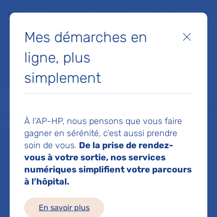
Faites un don à la Fondation de l'AP-HP pour soutenir la
recherche, l'innovation et la qualité de vie à l'hôpital pour les
Mes démarches en
patients et les soignants !
Fermer
ligne, plus
Je fais un don
simplement
MON AP-HP
FAIRE UN DON
NOS HÔPITAUX
Menu
Aff
À l’AP-HP, nous pensons que vous faire
Accueil
Dr GBAGUIDI OUINESSOU BRIGITTE
gagner en sérénité, c’est aussi prendre
soin de vous.
De la prise de rendez-
Dr OUINESSOU
vous à votre sortie, nos services
numériques simplifient votre parcours
à l’hôpital.
BRIGITTE
En savoir plus