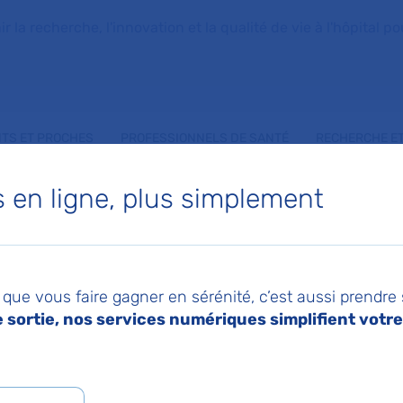
la recherche, l'innovation et la qualité de vie à l'hôpital pou
NTS ET PROCHES
PROFESSIONNELS DE SANTÉ
RECHERCHE ET
en ligne, plus simplement
AN GIL
que vous faire gagner en sérénité, c’est aussi prendre
rale
sortie, nos services numériques simplifient votre 
 d'Accueil des urgences adultes