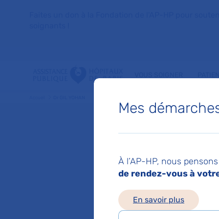
Faites un don à la Fondation de l'AP-HP pour soutenir 
soignants !
VOUS SOIGNER
PATIE
Accueil
Dr GIL YOHAN
Mes démarches 
Dr YOH
À l’AP-HP, nous pensons 
Medecine gene
de rendez-vous à votre 
En savoir plus
Service(s) :
Service