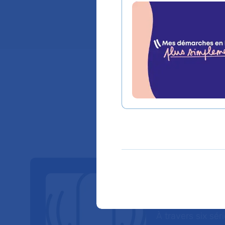
Lieu(x) :
Hôpital An
Nos Po
À travers six sé