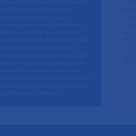
 ceux qui font vivre l’hôpital public.
fonda
nnels hospitaliers et patients
direc
arcours, leurs doutes, leurs
uniq
 y découvre le travail de femmes
qui p
ital, les questions que soulève
des s
 vie professionnelle et vie personnelle,
charg
nt les soignants mettent leurs
hospi
ervice des patients. On suit aussi
au s
tients en attente de greffe du foie,
l’AP–
 comment la lecture à voix haute
éritable outil de soin et de lien entre
nés. Cinq regards, cinq récits, pour
l’hôpital de l’intérieur.