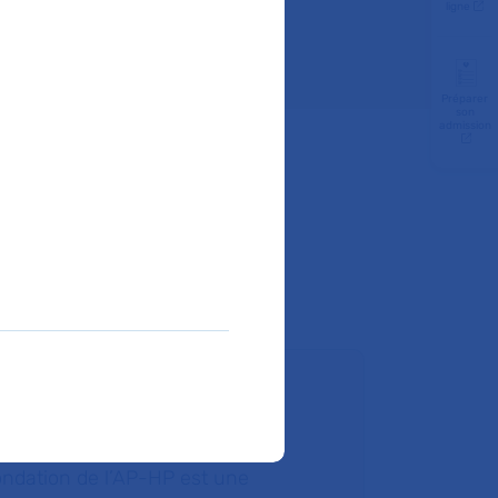
ligne
Préparer
son
admission
ire un don
ondation de l’AP-HP est une