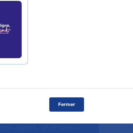
toine-Béclère
Fermer
dcasts
Fa
ries de podcasts, l’AP-HP donne la
La F