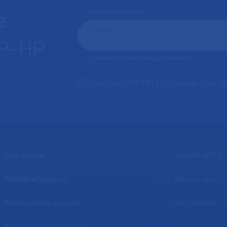
* : champ obligatoire
e
Courriel
*
AP-HP
Format attendu: nom@domaine.fr
J'autorise l'AP-HP à conserver mes d
Vous soigner
mon AP-HP
Patients et proches
Faire un don
Professionnels de santé
Nos hôpitaux
Recherche et innovation