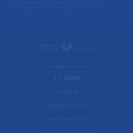
J'autorise l'AP-HP à conserver mes données
transmises via ce formulaire.
*
Nos réseaux sociaux
Facebook
Instagram
Linkedin
Youtube
Bluesky
Vous soigner
Patients et proches
Professionnels de santé