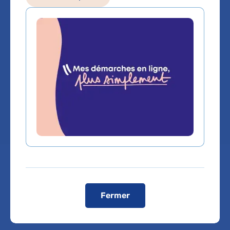
Anesthesie-reanimation
Service(s) :
Service d'Anesthésie
réanimation
Lieu(x) :
Hôpital européen Georges-
Pompidou
Fermer