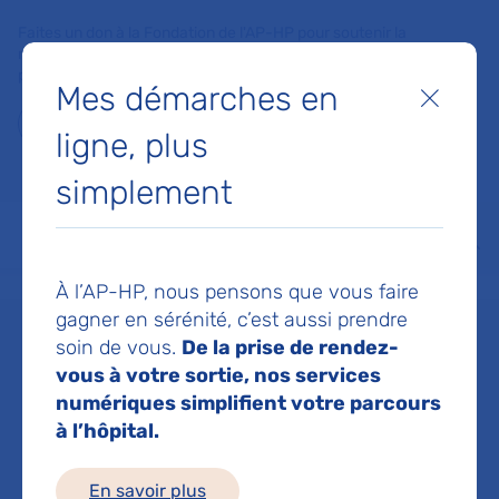
Faites un don à la Fondation de l'AP-HP pour soutenir la
recherche, l'innovation et la qualité de vie à l'hôpital pour les
patients et les soignants !
Mes démarches en
Fermer
Je fais un don
ligne, plus
simplement
MON AP-HP
FAIRE UN DON
NOS HÔPITAUX
Menu
Aff
Accueil
Dr GRANGE STANISLAS
À l’AP-HP, nous pensons que vous faire
gagner en sérénité, c’est aussi prendre
soin de vous.
De la prise de rendez-
Dr STANISLAS
vous à votre sortie, nos services
numériques simplifient votre parcours
GRANGE
à l’hôpital.
En savoir plus