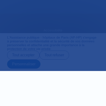
Accessibilité
L'Assistance publique - hôpitaux de Paris (AP-HP) s'engage
à préserver la confidentialité et la sécurité de vos données
personnelles et attache une grande importance à la
Mentions légales
protection de votre vie privée.
Tout accepter
Tout refuser
Plan du site
Personnaliser
Prendre rendez-
Contact
Payer en ligne
Préparer son
vous en ligne
admission
Protection des données personnelles