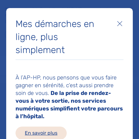
Faites un don à la Fondation de l'AP-HP pour soutenir la
recherche, l'innovation et la qualité de vie à l'hôpital pour les
Mes démarches en
patients et les soignants !
Fermer
ligne, plus
Je fais un don
simplement
MON AP-HP
FAIRE UN DON
NOS HÔPITAUX
Menu
Aff
À l’AP-HP, nous pensons que vous faire
Accueil
Dr GUEZ EDOUARD
gagner en sérénité, c’est aussi prendre
soin de vous.
De la prise de rendez-
Dr EDOUARD
vous à votre sortie, nos services
numériques simplifient votre parcours
à l’hôpital.
GUEZ
En savoir plus