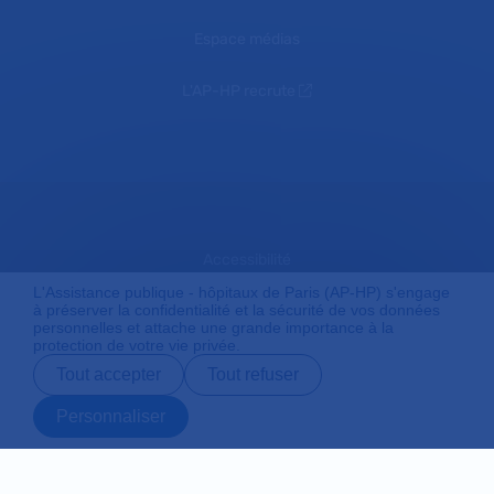
Espace médias
L'AP-HP recrute
Accessibilité
L'Assistance publique - hôpitaux de Paris (AP-HP) s'engage
à préserver la confidentialité et la sécurité de vos données
personnelles et attache une grande importance à la
Mentions légales
protection de votre vie privée.
Tout accepter
Tout refuser
Plan du site
Personnaliser
Prendre rendez-
Contact
Payer en ligne
Préparer son
vous en ligne
admission
Protection des données personnelles