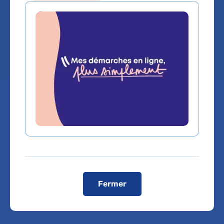
Service(s) :
Service de Gériatrie 1
Lieu(x) :
Hôpital Broca - La Collégiale
Vous êtes médecin de ville, pour adresser vos
patients ou bénéficier d'une expertise médicale,
cliquez sur le service de rattachement du Dr
YARA HANON
Fermer
Service de Gériatrie 1