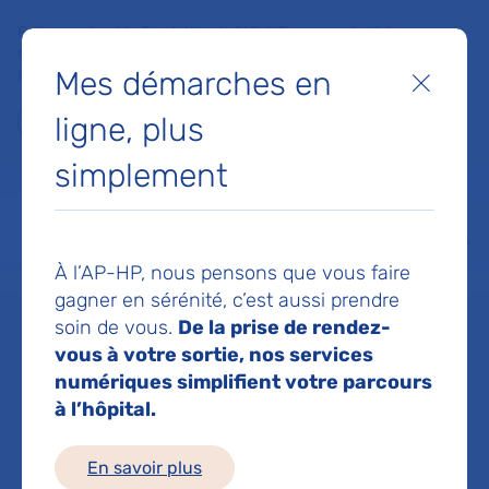
Faites un don à la Fondation de l'AP-HP pour soutenir la
recherche, l'innovation et la qualité de vie à l'hôpital pour les
Mes démarches en
patients et les soignants !
Fermer
ligne, plus
Je fais un don
simplement
MON AP-HP
FAIRE UN DON
NOS HÔPITAUX
Menu
Aff
À l’AP-HP, nous pensons que vous faire
Accueil
Dr HANON YARA
gagner en sérénité, c’est aussi prendre
soin de vous.
De la prise de rendez-
Dr YARA HANON
vous à votre sortie, nos services
numériques simplifient votre parcours
à l’hôpital.
Cardiologie et maladies vasculaires
En savoir plus