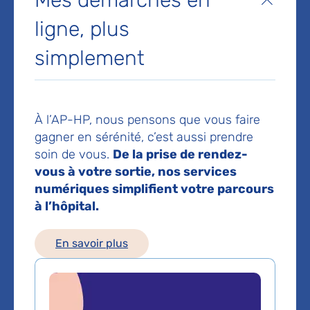
Fermer
Hôpital Saint-Antoine
ligne, plus
184 rue du Faubourg Saint-Antoine
75012 Paris
simplement
Prendre rendez-vous en ligne
Téléphone principal :
01 49 28 26 35
À l’AP-HP, nous pensons que vous faire
Voir toutes les informations de contact
gagner en sérénité, c’est aussi prendre
soin de vous.
De la prise de rendez-
Les consultations publiques de ce médecin sont
vous à votre sortie, nos services
conventionnées secteur 1 (tarifs de l'AP-HP)
numériques simplifient votre parcours
à l’hôpital.
Comment venir à l'hôpital ?
En savoir plus
Hôpital Saint-Antoine
184 Rue du Faubourg Saint-Antoine, 75012 Paris
01 49 28 20 00
Bus
n° 46 : Faidherbe-Chaligny
n°57-86 : Hôpital Saint-Antoine