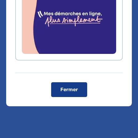
Métro
ligne 1 : Reuilly-Diderot
ligne 8 : Faidherbe-Chaligny
RER A - D : Gare de Lyon
Voir le plan de l'hôpital
Domaines d'expertise
Psychiatrie non sectorisée
Fermer