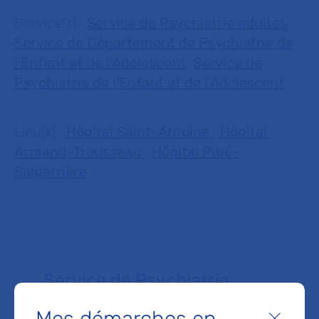
Service(s) :
Service de Psychiatrie adultes
,
Service de Département de Psychiatrie de
l'Enfant et de l'Adolescent
,
Service de
Psychiatrie de l'Enfant et de l'Adolescent
Lieu(x) :
Hôpital Saint-Antoine
,
Hôpital
Armand-Trousseau
,
Hôpital Pitié-
Salpêtrière
Service de Psychiatrie
adultes
Mes démarches en