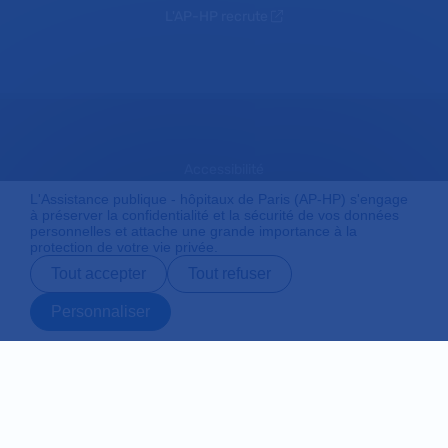
L'AP-HP recrute
Accessibilité
L'Assistance publique - hôpitaux de Paris (AP-HP) s'engage
à préserver la confidentialité et la sécurité de vos données
personnelles et attache une grande importance à la
Mentions légales
protection de votre vie privée.
Tout accepter
Tout refuser
Plan du site
Personnaliser
Prendre rendez-
Contact
Payer en ligne
Préparer son
vous en ligne
admission
Protection des données personnelles