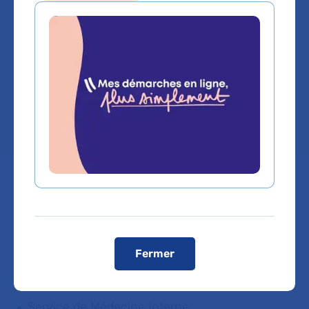
Medecine generale
Service(s) :
Service de Médecine Interne
Lieu(x) :
Hôpital Avicenne
Vous êtes médecin de ville, pour adresser vos
patients ou bénéficier d'une expertise médicale,
Fermer
cliquez sur le service de rattachement du Dr
MARINE KABLA
Service de Médecine Interne