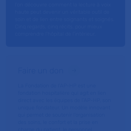
l’on découvre comment la lecture à voix
haute peut devenir un véritable outil de
soin et de lien entre soignants et soignés.
Cinq regards, cinq récits, pour mieux
comprendre l’hôpital de l’intérieur.
Faire un don
La Fondation de l’AP-HP est une
fondation hospitalière qui agit en lien
direct avec les équipes de l’AP-HP, son
unique fondateur. Un modèle innovant
qui permet de soutenir l’organisation
des soins, le confort et la prise en
charge du patient, le personnel