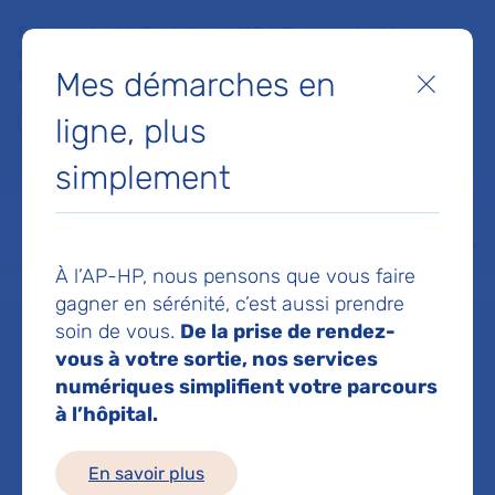
Faites un don à la Fondation de l'AP-HP pour soutenir la
recherche, l'innovation et la qualité de vie à l'hôpital pour les
Mes démarches en
patients et les soignants !
Fermer
ligne, plus
Je fais un don
simplement
MON AP-HP
FAIRE UN DON
NOS HÔPITAUX
Menu
Aff
À l’AP-HP, nous pensons que vous faire
Accueil
Dr KABLA MARINE
gagner en sérénité, c’est aussi prendre
soin de vous.
De la prise de rendez-
Dr MARINE
vous à votre sortie, nos services
numériques simplifient votre parcours
à l’hôpital.
KABLA
En savoir plus