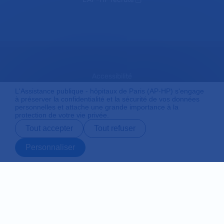
Accessibilité
L'Assistance publique - hôpitaux de Paris (AP-HP) s'engage
à préserver la confidentialité et la sécurité de vos données
personnelles et attache une grande importance à la
Mentions légales
protection de votre vie privée.
Tout accepter
Tout refuser
Plan du site
Personnaliser
Prendre rendez-
Contact
Payer en ligne
Préparer son
vous en ligne
admission
Protection des données personnelles