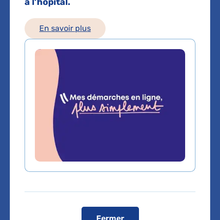
à l’hôpital.
Les consultations publiques de ce médecin sont
conventionnées secteur 1 (tarifs de l'AP-HP)
En savoir plus
Comment venir à l'hôpital ?
Hôpital Saint-Antoine
184 Rue du Faubourg Saint-Antoine, 75012 Paris
01 49 28 20 00
Bus
n° 46 : Faidherbe-Chaligny
n°57-86 : Hôpital Saint-Antoine
Métro
ligne 1 : Reuilly-Diderot
ligne 8 : Faidherbe-Chaligny
RER A - D : Gare de Lyon
Voir le plan de l'hôpital
Fermer