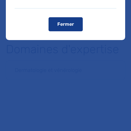
Les consultations publiques de ce médecin sont
conventionnées secteur 1 (tarifs de l'AP-HP)
Fermer
Domaines d'expertise
Dermatologie et vénérologie