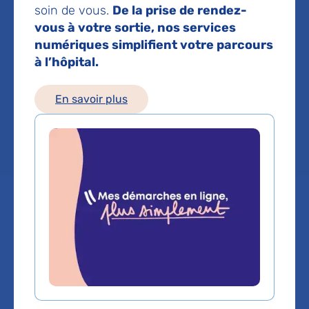
soin de vous.
De la prise de rendez-
Dermatologie et venereologie
vous à votre sortie, nos services
numériques simplifient votre parcours
à l’hôpital.
Service(s) :
Service de Dermatologie
En savoir plus
Lieu(x) :
Hôpital Cochin - Port-Royal (site
Port-Royal-Copernic)
Service de Dermatologie
Voir toutes les informations de contact