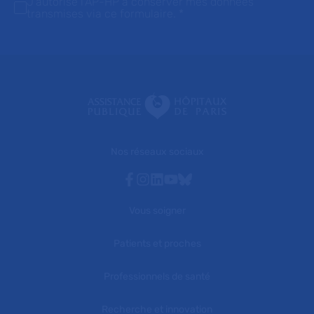
J'autorise l'AP-HP à conserver mes données
transmises via ce formulaire.
*
Nos réseaux sociaux
Facebook
Instagram
Linkedin
Youtube
Bluesky
Vous soigner
Patients et proches
Professionnels de santé
Recherche et innovation