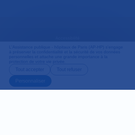
Accessibilité
L'Assistance publique - hôpitaux de Paris (AP-HP) s'engage
à préserver la confidentialité et la sécurité de vos données
personnelles et attache une grande importance à la
Mentions légales
protection de votre vie privée.
Tout accepter
Tout refuser
Plan du site
Personnaliser
Prendre rendez-
Contact
Payer en ligne
Préparer son
vous en ligne
admission
Protection des données personnelles