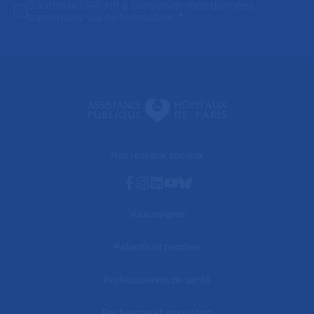
J'autorise l'AP-HP à conserver mes données
transmises via ce formulaire.
*
Nos réseaux sociaux
Facebook
Instagram
Linkedin
Youtube
Bluesky
Vous soigner
Patients et proches
Professionnels de santé
Recherche et innovation