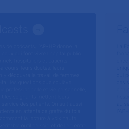
dcasts
Fa
ries de podcasts, l’AP-HP donne la
La F
 ceux qui font vivre l’hôpital public.
fonda
nnels hospitaliers et patients
direc
arcours, leurs doutes, leurs
uniq
 y découvre le travail de femmes
qui p
ital, les questions que soulève
des s
 vie professionnelle et vie personnelle,
charg
nt les soignants mettent leurs
hospi
ervice des patients. On suit aussi
au s
tients en attente de greffe du foie,
l’AP–
 comment la lecture à voix haute
éritable outil de soin et de lien entre