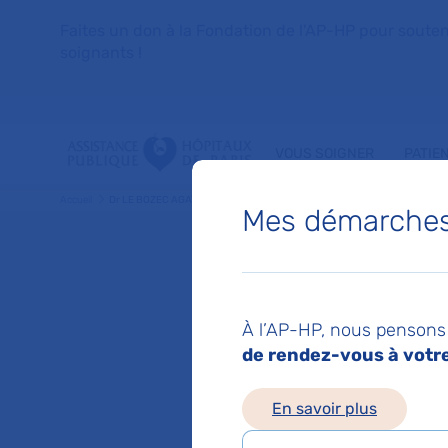
Faites un don à la Fondation de l'AP-HP pour soutenir 
soignants !
VOUS SOIGNER
PATIE
Accueil
Dr LE BOZEC AGATHE
Mes démarches 
Dr AGA
À l’AP-HP, nous pensons 
Medecine gene
de rendez-vous à votre 
En savoir plus
Service(s) :
Service