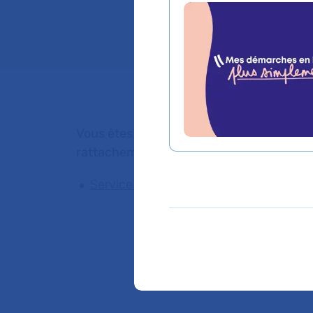
Lieu(x) :
Hôpital Av
Vous êtes médecin de ville, pour adresser
rattachement du Dr AGATHE LE BOZEC
Service de Médecine Interne