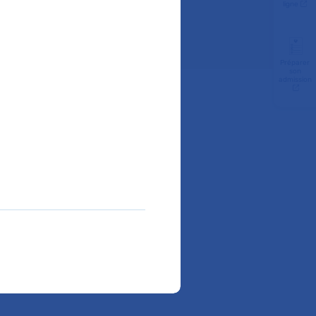
ligne
Préparer
son
admission
liquez sur le service de