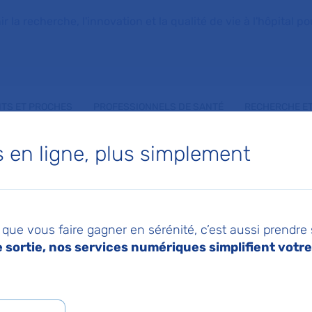
la recherche, l'innovation et la qualité de vie à l'hôpital pou
NTS ET PROCHES
PROFESSIONNELS DE SANTÉ
RECHERCHE ET
en ligne, plus simplement
THE LE BOZEC
que vous faire gagner en sérénité, c’est aussi prendre
rale
sortie, nos services numériques simplifient votre 
 de Médecine Interne