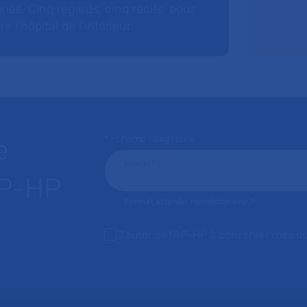
nés. Cinq regards, cinq récits, pour
l’hôpital de l’intérieur.
* : champ obligatoire
e
Courriel
*
AP-HP
Format attendu: nom@domaine.fr
J'autorise l'AP-HP à conserver mes d