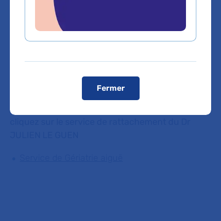
Domaines d'expertise
Gériatrie
Fermer
Vous êtes médecin de ville, pour adresser vos
patients ou bénéficier d'une expertise médicale,
cliquez sur le service de rattachement du Dr
JULIEN LE GUEN
Service de Gériatrie aiguë