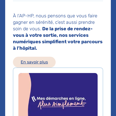
Prendre rendez-vous en ligne
Téléphone principal :
01 56 09 57 00
À l’AP-HP, nous pensons que vous faire
gagner en sérénité, c’est aussi prendre
soin de vous.
De la prise de rendez-
Les consultations publiques de ce médecin sont
vous à votre sortie, nos services
conventionnées secteur 1 (tarifs de l'AP-HP)
numériques simplifient votre parcours
à l’hôpital.
Comment venir à l'hôpital ?
Métro Ligne 8
En savoir plus
: Arrêt Balard
RER C
: Arrêt Gare du Pont du Garigliano - Hôpital
européen Georges-Pompidou
Tram 3a
: Arrêt Balard
Bus
: 30 42 88 169 . Arrêt Rue leblanc
Voir le plan de l'hôpital