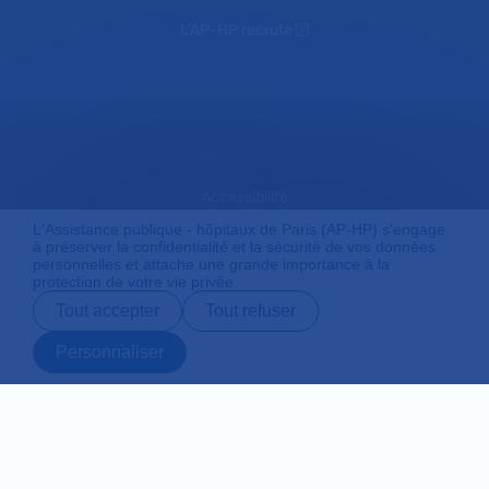
L'AP-HP recrute
Accessibilité
L'Assistance publique - hôpitaux de Paris (AP-HP) s'engage
à préserver la confidentialité et la sécurité de vos données
personnelles et attache une grande importance à la
Mentions légales
protection de votre vie privée.
Tout accepter
Tout refuser
Plan du site
Personnaliser
Prendre rendez-
Contact
Payer en ligne
Préparer son
vous en ligne
admission
Protection des données personnelles