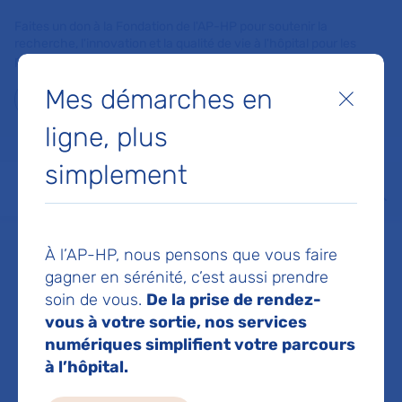
Faites un don à la Fondation de l'AP-HP pour soutenir la
recherche, l'innovation et la qualité de vie à l'hôpital pour les
patients et les soignants !
Mes démarches en
Fermer
Je fais un don
ligne, plus
MON AP-HP
FAIRE UN DON
NOS HÔPITAUX
simplement
Menu
Aff
Accueil
Dr LEON JULIETTE
À l’AP-HP, nous pensons que vous faire
gagner en sérénité, c’est aussi prendre
Dr JULIETTE
soin de vous.
De la prise de rendez-
vous à votre sortie, nos services
numériques simplifient votre parcours
LEON
à l’hôpital.