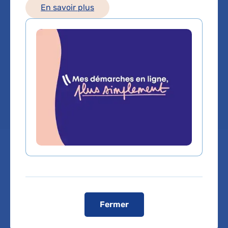
En savoir plus
Nephrologie
Service(s) :
Service de Néphrologie-
transplantation rénale adultes
Lieu(x) :
Hôpital Necker-Enfants malades
Vous êtes médecin de ville, pour adresser vos
patients ou bénéficier d'une expertise médicale,
cliquez sur le service de rattachement du Dr
Fermer
JULIETTE LEON