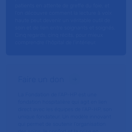
patients en attente de greffe du foie, et
l’on découvre comment la lecture à voix
haute peut devenir un véritable outil de
soin et de lien entre soignants et soignés.
Cinq regards, cinq récits, pour mieux
comprendre l’hôpital de l’intérieur.
Faire un don
La Fondation de l’AP-HP est une
fondation hospitalière qui agit en lien
direct avec les équipes de l’AP-HP, son
unique fondateur. Un modèle innovant
qui permet de soutenir l’organisation
des soins, le confort et la prise en