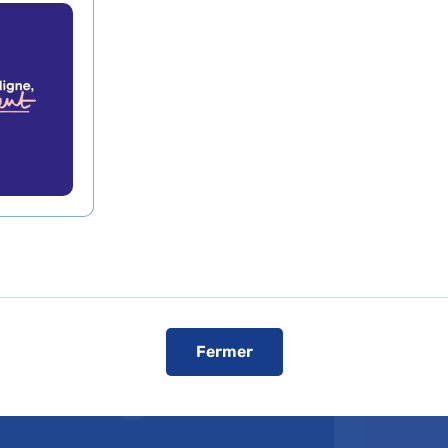
n Salvadour
Fermer
dcasts
Fa