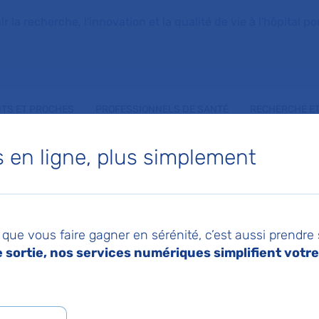
la recherche, l'innovation et la qualité de vie à l'hôpital pou
NTS ET PROCHES
PROFESSIONNELS DE SANTÉ
RECHERCHE ET
en ligne, plus simplement
ISTELLE LEYMARIE
que vous faire gagner en sérénité, c’est aussi prendre
sortie, nos services numériques simplifient votre 
 de Soins Médicaux et de Réadaptation (SMR) Péd