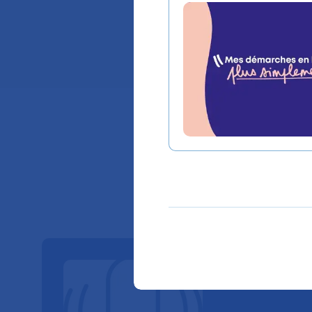
polyvalente
Lieu(x) :
Hôpital Sa
Nos Po