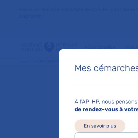
Faites un don à la Fondation de l'AP-HP pour soutenir 
soignants !
VOUS SOIGNER
PATIE
Accueil
Dr LEYMARIE CHRISTELLE
Mes démarches 
Dr CHR
À l’AP-HP, nous pensons 
Pediatrie
de rendez-vous à votre 
En savoir plus
Service(s) :
Service