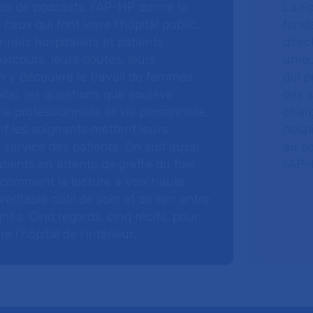
ries de podcasts, l’AP-HP donne la
La F
 ceux qui font vivre l’hôpital public.
fonda
nnels hospitaliers et patients
direc
arcours, leurs doutes, leurs
uniq
 y découvre le travail de femmes
qui p
ital, les questions que soulève
des s
 vie professionnelle et vie personnelle,
charg
nt les soignants mettent leurs
hospi
ervice des patients. On suit aussi
au s
tients en attente de greffe du foie,
l’AP–
 comment la lecture à voix haute
éritable outil de soin et de lien entre
nés. Cinq regards, cinq récits, pour
l’hôpital de l’intérieur.