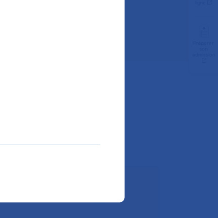
ligne
Préparer
son
admission
ire un don