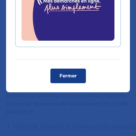
Voir le plan de l'hôpital
Domaines d'expertise
Neurologie
Fermer
Vous êtes médecin de ville, pour adresser vos
patients ou bénéficier d'une expertise médicale,
cliquez sur le service de rattachement du Dr ONG
DAMIEN LY
Service de médecine et physique et de réadaptat