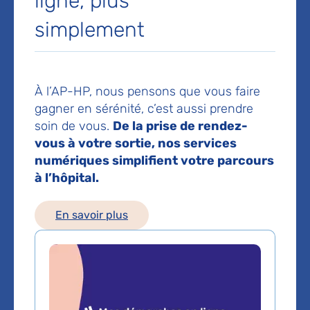
ligne, plus
réadaptation
simplement
Hôpital Rothschild
5 rue Santerre
75012 Paris
Voir toutes les informations de contact
À l’AP-HP, nous pensons que vous faire
gagner en sérénité, c’est aussi prendre
soin de vous.
De la prise de rendez-
Les consultations publiques de ce médecin sont
vous à votre sortie, nos services
conventionnées secteur 1 (tarifs de l'AP-HP)
numériques simplifient votre parcours
à l’hôpital.
Comment venir à l'hôpital ?
Hôpital Rothschild
En savoir plus
5, rue Santerre
Paris 12e
01 40 19 30 00
Métro
: 6 , arrêt : Picpus, Bel-Air
Bus
: n°29 arrêt : Picpus, Santerre
Bus
: n°56, arrêt : Square Courteline
RER A
: arrêt : Nation