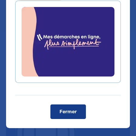
Lieu(x) :
Hôpital Broca - La Collégiale
Fermer