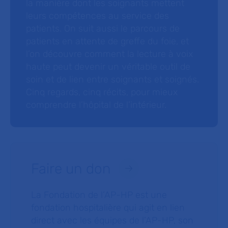
la manière dont les soignants mettent
leurs compétences au service des
patients. On suit aussi le parcours de
patients en attente de greffe du foie, et
l’on découvre comment la lecture à voix
haute peut devenir un véritable outil de
soin et de lien entre soignants et soignés.
Cinq regards, cinq récits, pour mieux
comprendre l’hôpital de l’intérieur.
Faire un don
La Fondation de l’AP-HP est une
fondation hospitalière qui agit en lien
direct avec les équipes de l’AP-HP, son