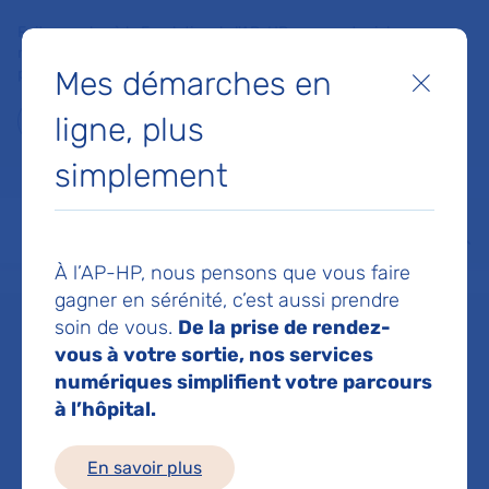
Faites un don à la Fondation de l'AP-HP pour soutenir la
recherche, l'innovation et la qualité de vie à l'hôpital pour les
Mes démarches en
patients et les soignants !
Fermer
ligne, plus
Je fais un don
simplement
MON AP-HP
FAIRE UN DON
NOS HÔPITAUX
Menu
Aff
À l’AP-HP, nous pensons que vous faire
Accueil
Dr MAAKNI LYDIA
gagner en sérénité, c’est aussi prendre
soin de vous.
De la prise de rendez-
Dr LYDIA MAAKNI
vous à votre sortie, nos services
numériques simplifient votre parcours
à l’hôpital.
Service(s) :
Service de Gériatrie 2
En savoir plus