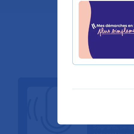
Nos Po
À travers six sé
parole à celles et
Soignants, perso