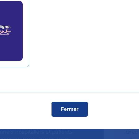
dcasts
Fa
Fermer
ries de podcasts, l’AP-HP donne la
La F
 ceux qui font vivre l’hôpital public.
fonda
nnels hospitaliers et patients
direc