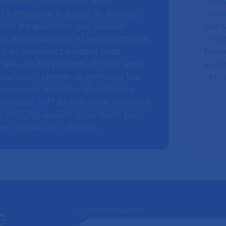
arcours, leurs doutes, leurs
uniq
 y découvre le travail de femmes
qui p
ital, les questions que soulève
des s
 vie professionnelle et vie personnelle,
charg
nt les soignants mettent leurs
hospi
ervice des patients. On suit aussi
au s
tients en attente de greffe du foie,
l’AP–
 comment la lecture à voix haute
éritable outil de soin et de lien entre
nés. Cinq regards, cinq récits, pour
l’hôpital de l’intérieur.
* : champ obligatoire
e