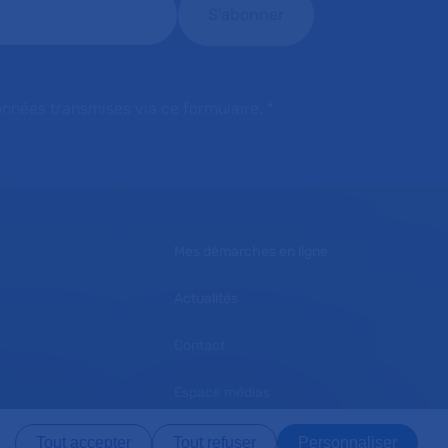
onnées transmises via ce formulaire.
*
Mes démarches en ligne
Actualités
Contact
Espace médias
L'AP-HP recrute
Tout accepter
Tout refuser
Personnaliser