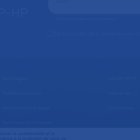
Courriel
*
AP-HP
Format attendu: nom@domaine.fr
J'autorise l'AP-HP à conserver mes d
Vous soigner
mon AP-HP
Patients et proches
Faire un don
Professionnels de santé
Nos hôpitaux
Recherche et innovation
ver la confidentialité et la
Nous connaître
tance à la protection de votre vie