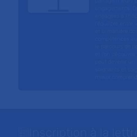
partagent leurs p
engagements. On
engagées à l’hôp
l’équilibre entre
et la manière do
compétences au s
le parcours de pa
et l’on découvre
peut devenir un v
soignants et soig
mieux comprendre 
Inscription à la lettr