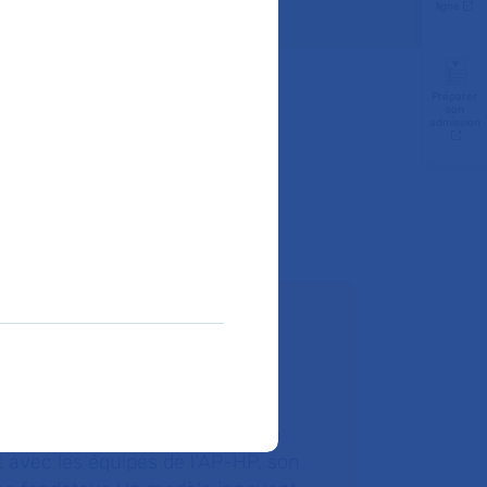
ligne
Préparer
son
admission
ire un don
ondation de l’AP-HP est une
tion hospitalière qui agit en lien
t avec les équipes de l’AP-HP, son