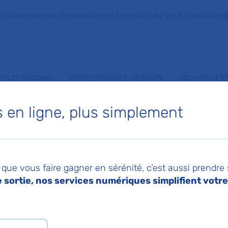
la recherche, l'innovation et la qualité de vie à l'hôpital pou
NTS ET PROCHES
PROFESSIONNELS DE SANTÉ
RECHERCHE ET
en ligne, plus simplement
HAMED MEGDOUD
que vous faire gagner en sérénité, c’est aussi prendre
sortie, nos services numériques simplifient votre 
 de Médecine légale
an-Verdier