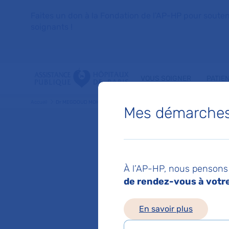
Faites un don à la Fondation de l'AP-HP pour soutenir 
soignants !
VOUS SOIGNER
PATIE
Accueil
Dr MEGDOUD MOHAMED
Mes démarches 
Dr MO
À l’AP-HP, nous pensons 
de rendez-vous à votre 
Service(s) :
Service
En savoir plus
Lieu(x) :
Hôpital Je