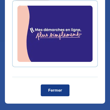
Service(s) :
Service de Cardiologie
Lieu(x) :
Hôpital Saint-Antoine
Vous êtes médecin de ville, pour adresser vos
patients ou bénéficier d'une expertise médicale,
cliquez sur le service de rattachement du Dr
Catherine MEULEMAN
Fermer
Service de Cardiologie