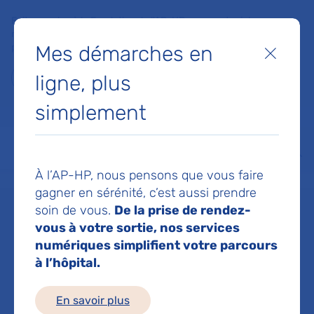
Faites un don à la Fondation de l'AP-HP pour soutenir la
recherche, l'innovation et la qualité de vie à l'hôpital pour les
Mes démarches en
patients et les soignants !
Fermer
ligne, plus
Je fais un don
simplement
MON AP-HP
FAIRE UN DON
NOS HÔPITAUX
Menu
Aff
À l’AP-HP, nous pensons que vous faire
Accueil
Dr MEULEMAN Catherine
gagner en sérénité, c’est aussi prendre
soin de vous.
De la prise de rendez-
Dr Catherine
vous à votre sortie, nos services
numériques simplifient votre parcours
à l’hôpital.
MEULEMAN
En savoir plus