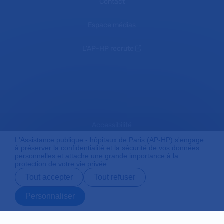
Contact
Espace médias
L'AP-HP recrute
Accessibilité
L'Assistance publique - hôpitaux de Paris (AP-HP) s'engage
à préserver la confidentialité et la sécurité de vos données
personnelles et attache une grande importance à la
Mentions légales
protection de votre vie privée.
Tout accepter
Tout refuser
Plan du site
Personnaliser
Prendre rendez-
Contact
Payer en ligne
Préparer son
vous en ligne
admission