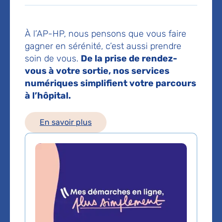
75012 Paris
À l’AP-HP, nous pensons que vous faire
Les consultations publiques de ce médecin sont
conventionnées secteur 1 (tarifs de l'AP-HP)
gagner en sérénité, c’est aussi prendre
soin de vous.
De la prise de rendez-
vous à votre sortie, nos services
Comment venir à l'hôpital ?
numériques simplifient votre parcours
Hôpital Saint-Antoine
à l’hôpital.
184 Rue du Faubourg Saint-Antoine, 75012 Paris
01 49 28 20 00
Bus
En savoir plus
n° 46 : Faidherbe-Chaligny
n°57-86 : Hôpital Saint-Antoine
Métro
ligne 1 : Reuilly-Diderot
ligne 8 : Faidherbe-Chaligny
RER A - D : Gare de Lyon
Voir le plan de l'hôpital