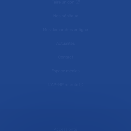
Faire un don
Nos hôpitaux
Mes démarches en ligne
Actualités
Contact
Espace médias
L'AP-HP recrute
Accessibilité