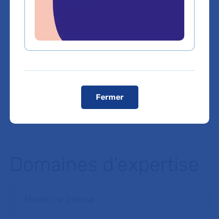
En transports en commun
Métro Ligne 7 : La Courneuve – 8 mai 1945 puis
Tramway, direction Noisy-le-Sec, arrêt Hôp.
Avicenne
Métro Ligne 5 : Bobigny – Pablo Picasso, puis
Tramway, direction Saint-Denis, arrêt Hôp.
Avicenne
RER E : Gare de Noisy-le-Sec, puis Tramway,
direction Saint-Denis, arrêt Hôp. Avicenne
Fermer
Voir le plan de l'hôpital
Domaines d'expertise
Médecine interne