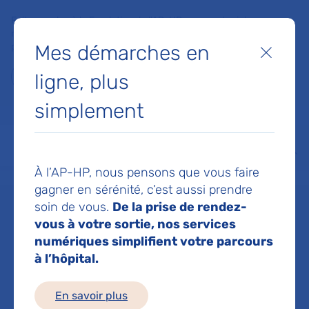
Faites un don à la Fondation de l'AP-HP pour soutenir la
recherche, l'innovation et la qualité de vie à l'hôpital pour les
Mes démarches en
patients et les soignants !
Fermer
ligne, plus
Je fais un don
simplement
MON AP-HP
FAIRE UN DON
NOS HÔPITAUX
Menu
Aff
À l’AP-HP, nous pensons que vous faire
Accueil
Dr PARIS CHLOE
gagner en sérénité, c’est aussi prendre
soin de vous.
De la prise de rendez-
Dr CHLOE PARIS
vous à votre sortie, nos services
numériques simplifient votre parcours
à l’hôpital.
Service(s) :
Service de Pédopsychiatrie
,
En savoir plus