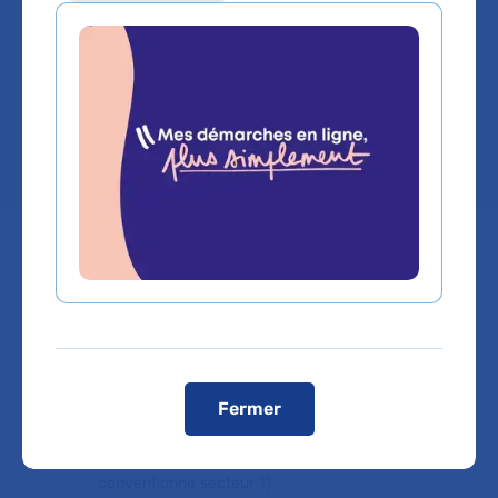
Service de Psychiatrie de l'Enfant et de
l'Adolescent
Lieu(x) :
Hôpital Bichat - Claude-Bernard
,
Hôpital Pitié-Salpêtrière
Prendre rendez-vous
Service de Pédopsychiatrie
Fermer
Hôpital Bichat - Claude-Bernard
75018 Paris
Consultation publique (tarifs de l'AP-HP,
conventionné secteur 1)