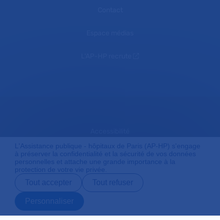
Contact
Espace médias
L'AP-HP recrute
Accessibilité
L'Assistance publique - hôpitaux de Paris (AP-HP) s'engage
à préserver la confidentialité et la sécurité de vos données
personnelles et attache une grande importance à la
Mentions légales
protection de votre vie privée.
Tout accepter
Tout refuser
Plan du site
Personnaliser
Prendre rendez-
Contact
Payer en ligne
Préparer son
vous en ligne
admission