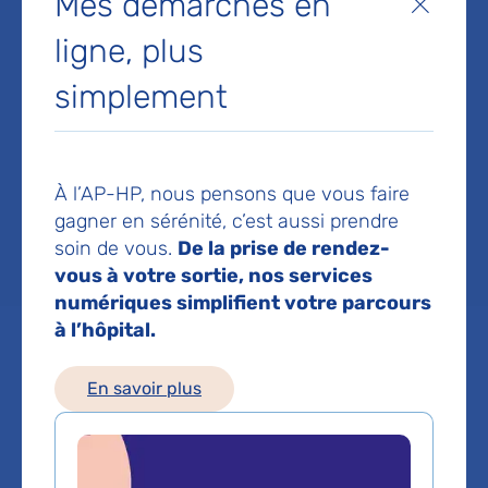
Mes démarches en
Fermer
Gastro-enterologie et hepatologie
ligne, plus
simplement
Service(s) :
Service d'Hépato-
gastroentérologie, de cancérologie
digestive et proctologie, oncogénétique
À l’AP-HP, nous pensons que vous faire
gagner en sérénité, c’est aussi prendre
Lieu(x) :
Hôpital Bichat - Claude-Bernard
soin de vous.
De la prise de rendez-
vous à votre sortie, nos services
numériques simplifient votre parcours
à l’hôpital.
En savoir plus
Service d'Hépato-
gastroentérologie, de