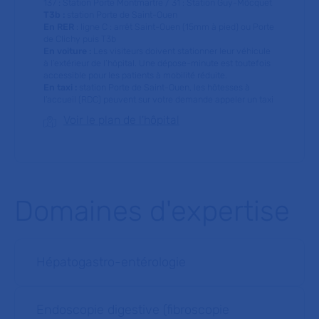
137 : Station Porte Montmartre / 31 : Station Guy-Môcquet
T3b :
station Porte de Saint-Ouen
En RER
: ligne C : arrêt Saint-Ouen (15mm à pied) ou Porte
de Clichy puis T3b
En voiture :
Les visiteurs doivent stationner leur véhicule
à l’extérieur de l’hôpital. Une dépose-minute est toutefois
accessible pour les patients à mobilité réduite.
En taxi :
station Porte de Saint-Ouen, les hôtesses à
l’accueil (RDC) peuvent sur votre demande appeler un taxi
Voir le plan de l'hôpital
Domaines d'expertise
Hépatogastro-entérologie
Endoscopie digestive (fibroscopie