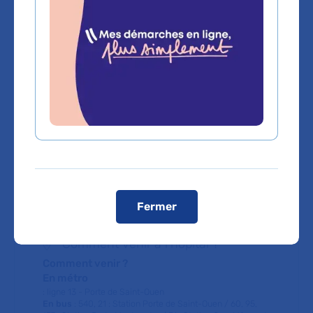
cancérologie digestive et
proctologie, oncogénétique
Hôpital Bichat - Claude-Bernard
46 rue Henri-Huchard
75018 Paris
Prise de rendez-vous :
01 40 25 64 21
Voir toutes les informations de contact
Les consultations publiques de ce médecin sont
conventionnées secteur 1 (tarifs de l'AP-HP)
Fermer
Comment venir à l'hôpital ?
Comment venir ?
En métro
: ligne 13 - Porte de Saint-Ouen
En bus
: 540, 21 : Station Porte de Saint-Ouen / 60, 95,