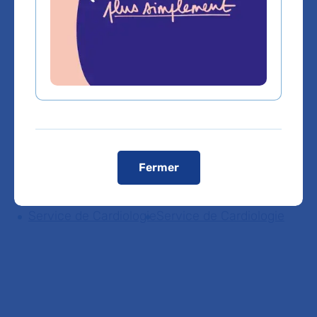
Cardiologie et maladies vasculaires
Cardiologie rythmologie
Vous êtes médecin de ville, pour adresser vos
patients ou bénéficier d'une expertise médicale,
cliquez sur le service de rattachement du Dr
Fermer
SEVERINE PHILIBERT-LAURENT
Service de Cardiologie
Service de Cardiologie