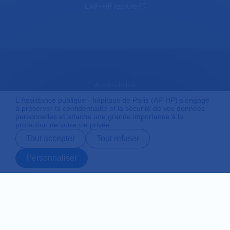
L'AP-HP recrute
Accessibilité
L'Assistance publique - hôpitaux de Paris (AP-HP) s'engage
à préserver la confidentialité et la sécurité de vos données
personnelles et attache une grande importance à la
Mentions légales
protection de votre vie privée.
Tout accepter
Tout refuser
Plan du site
Personnaliser
Prendre rendez-
Contact
Payer en ligne
Préparer son
vous en ligne
admission
Protection des données personnelles