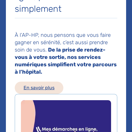
Service de Cardiologie
simplement
Hôpital Cochin - Port-Royal
27 rue du Faubourg Saint-Jacques
75014 Paris
À l’AP-HP, nous pensons que vous faire
Voir toutes les informations de contact
gagner en sérénité, c’est aussi prendre
soin de vous.
De la prise de rendez-
Les consultations publiques de ce médecin sont
vous à votre sortie, nos services
conventionnées secteur 1 (tarifs de l'AP-HP)
numériques simplifient votre parcours
à l’hôpital.
Voir le plan de l'hôpital
En savoir plus
Domaines d'expertise