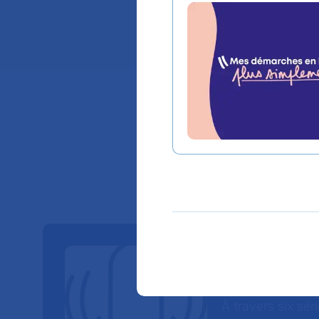
Lieu(x) :
Hôpital Sa
Nos Po
À travers six sé