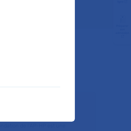
ligne
Préparer
son
admission
ire un don
ondation de l’AP-HP est une