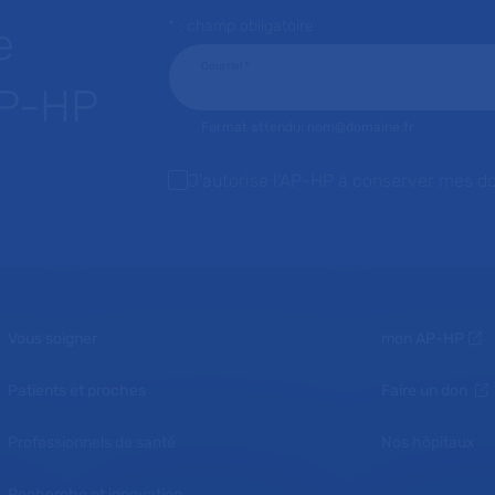
* : champ obligatoire
e
Courriel
*
AP-HP
Format attendu: nom@domaine.fr
J'autorise l'AP-HP à conserver mes d
Vous soigner
mon AP-HP
Patients et proches
Faire un don
Professionnels de santé
Nos hôpitaux
Recherche et innovation