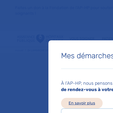
Faites un don à la Fondation de l'AP-HP pour soutenir 
soignants !
VOUS SOIGNER
PATIE
Accueil
Dr LAMARCHE VIVIANE
Mes démarches 
Dr VIV
À l’AP-HP, nous pensons 
Radio-diagnost
de rendez-vous à votre 
En savoir plus
Service(s) :
Service