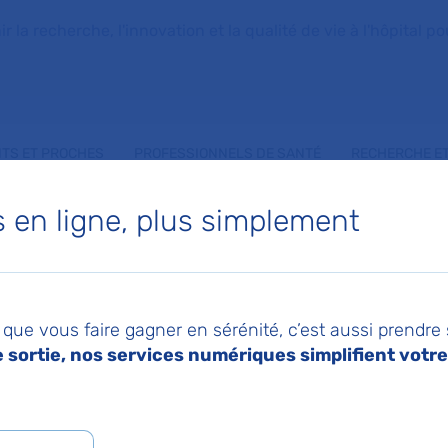
la recherche, l'innovation et la qualité de vie à l'hôpital pou
NTS ET PROCHES
PROFESSIONNELS DE SANTÉ
RECHERCHE ET
en ligne, plus simplement
IANE LAMARCHE
que vous faire gagner en sérénité, c’est aussi prendre
ic
sortie, nos services numériques simplifient votre 
 de Radiologie