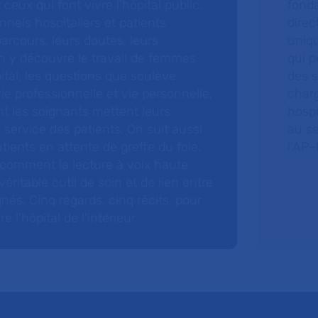
 ceux qui font vivre l’hôpital public.
fonda
nnels hospitaliers et patients
direc
arcours, leurs doutes, leurs
uniq
 y découvre le travail de femmes
qui p
ital, les questions que soulève
des s
 vie professionnelle et vie personnelle,
charg
nt les soignants mettent leurs
hospi
ervice des patients. On suit aussi
au s
tients en attente de greffe du foie,
l’AP–
 comment la lecture à voix haute
éritable outil de soin et de lien entre
nés. Cinq regards, cinq récits, pour
l’hôpital de l’intérieur.