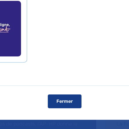
int-Antoine
Fermer
dcasts
Fa
ries de podcasts, l’AP-HP donne la
La F