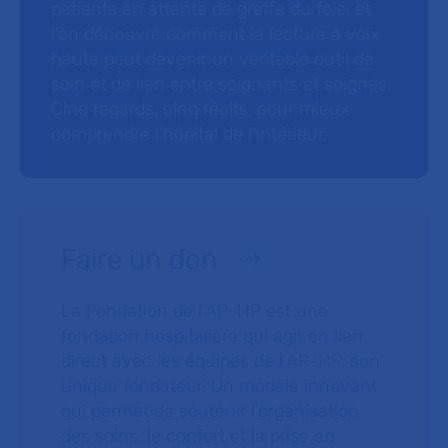
patients en attente de greffe du foie, et
l’on découvre comment la lecture à voix
haute peut devenir un véritable outil de
soin et de lien entre soignants et soignés.
Cinq regards, cinq récits, pour mieux
comprendre l’hôpital de l’intérieur.
Faire un don
La Fondation de l’AP-HP est une
fondation hospitalière qui agit en lien
direct avec les équipes de l’AP-HP, son
unique fondateur. Un modèle innovant
qui permet de soutenir l’organisation
des soins, le confort et la prise en