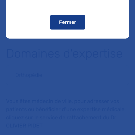
Voir le plan de l'hôpital
Fermer
Domaines d'expertise
Orthopédie
Vous êtes médecin de ville, pour adresser vos
patients ou bénéficier d'une expertise médicale,
cliquez sur le service de rattachement du Dr
OLIVIER PIDET