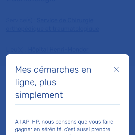
Service(s) :
Service de Chirurgie
orthopédique et traumatologique
Lieu(x) :
Hôpital Henri-Mondor
Mes démarches en
Fermer
ligne, plus
simplement
Service de Chirurgie
orthopédique et
traumatologique
À l’AP-HP, nous pensons que vous faire
Hôpital Henri-Mondor
gagner en sérénité, c’est aussi prendre
1 rue Gustave Eiffel