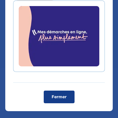
Medecine legale et expertises
medicales
Service(s) :
Service de Médecine légale
Lieu(x) :
Hôpital Jean-Verdier
Fermer