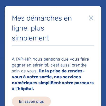
Faites un don à la Fondation de l'AP-HP pour soutenir la
recherche, l'innovation et la qualité de vie à l'hôpital pour les
Mes démarches en
patients et les soignants !
Fermer
ligne, plus
Je fais un don
simplement
MON AP-HP
FAIRE UN DON
NOS HÔPITAUX
Menu
Aff
À l’AP-HP, nous pensons que vous faire
Accueil
Dr PLAZANIC LAURENE
gagner en sérénité, c’est aussi prendre
soin de vous.
De la prise de rendez-
Dr LAURENE
vous à votre sortie, nos services
numériques simplifient votre parcours
à l’hôpital.
PLAZANIC
En savoir plus