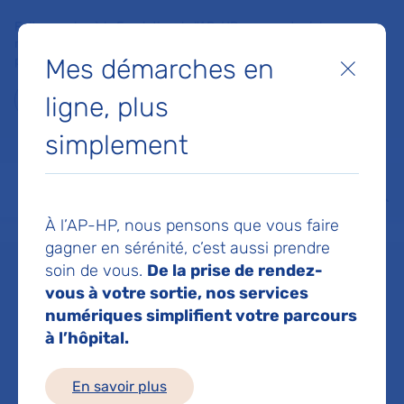
Faites un don à la Fondation de l'AP-HP pour soutenir la
recherche, l'innovation et la qualité de vie à l'hôpital pour les
Mes démarches en
patients et les soignants !
Fermer
ligne, plus
Je fais un don
simplement
MON AP-HP
FAIRE UN DON
NOS HÔPITAUX
Menu
Aff
À l’AP-HP, nous pensons que vous faire
Accueil
Dr POLI ANTOINE
gagner en sérénité, c’est aussi prendre
soin de vous.
De la prise de rendez-
Dr ANTOINE POLI
vous à votre sortie, nos services
numériques simplifient votre parcours
à l’hôpital.
Genetique medicale
En savoir plus