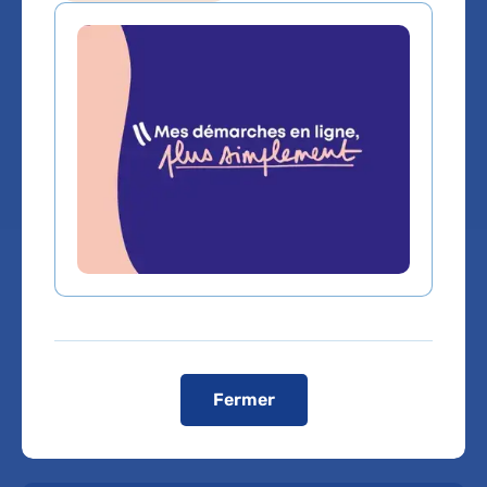
Service(s) :
Service de Biochimie
,
Service de
Psychiatrie de l'enfant et de l'adolescent
Lieu(x) :
Hôpital Louis-Mourier
,
Hôpital
Robert-Debré
Fermer