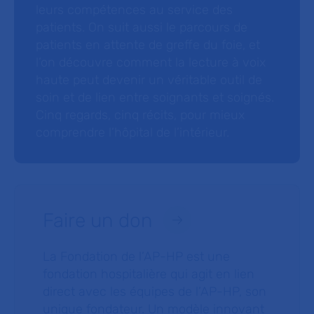
leurs compétences au service des
patients. On suit aussi le parcours de
patients en attente de greffe du foie, et
l’on découvre comment la lecture à voix
haute peut devenir un véritable outil de
soin et de lien entre soignants et soignés.
Cinq regards, cinq récits, pour mieux
comprendre l’hôpital de l’intérieur.
Faire un don
La Fondation de l’AP-HP est une
fondation hospitalière qui agit en lien
direct avec les équipes de l’AP-HP, son
unique fondateur. Un modèle innovant