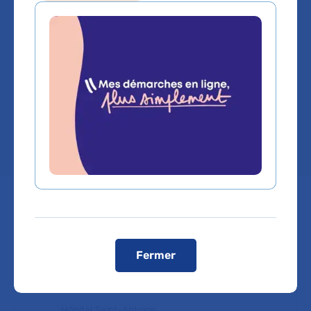
Gastro-enterologie et hepatologie
Service(s) :
Service d'Hépatologie
,
Service
d'Hépato-Gastro-Entérologie
Lieu(x) :
Hôpital Saint-Antoine
Prendre rendez-vous
Fermer
Service d'Hépatologie
Hôpital Saint-Antoine