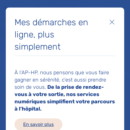
Faites un don à la Fondation de l'AP-HP pour soutenir la
recherche, l'innovation et la qualité de vie à l'hôpital pour les
Mes démarches en
patients et les soignants !
Fermer
ligne, plus
Je fais un don
simplement
MON AP-HP
FAIRE UN DON
NOS HÔPITAUX
Menu
Aff
À l’AP-HP, nous pensons que vous faire
Accueil
Dr POUJOL ROBERT ARMELLE
gagner en sérénité, c’est aussi prendre
soin de vous.
De la prise de rendez-
Dr ARMELLE
vous à votre sortie, nos services
numériques simplifient votre parcours
à l’hôpital.
POUJOL ROBERT
En savoir plus