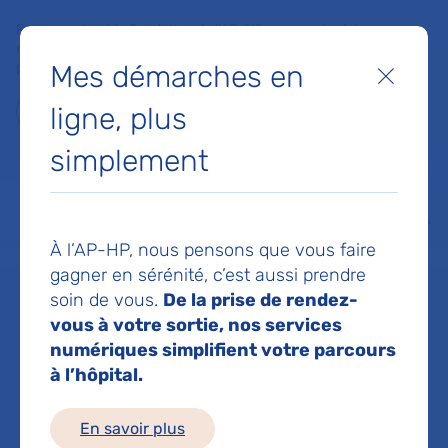
Faites un don à la Fondation de l'AP-HP pour soutenir la
recherche, l'innovation et la qualité de vie à l'hôpital pour les
Mes démarches en
patients et les soignants !
Fermer
ligne, plus
Je fais un don
simplement
MON AP-HP
FAIRE UN DON
NOS HÔPITAUX
Menu
Aff
À l’AP-HP, nous pensons que vous faire
Accueil
Dr REGARD LUCILE
gagner en sérénité, c’est aussi prendre
soin de vous.
De la prise de rendez-
Dr LUCILE
vous à votre sortie, nos services
numériques simplifient votre parcours
à l’hôpital.
REGARD
En savoir plus