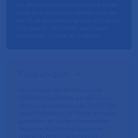
l’on découvre comment la lecture à voix
haute peut devenir un véritable outil de
soin et de lien entre soignants et soignés.
Cinq regards, cinq récits, pour mieux
comprendre l’hôpital de l’intérieur.
Faire un don
La Fondation de l’AP-HP est une
fondation hospitalière qui agit en lien
direct avec les équipes de l’AP-HP, son
unique fondateur. Un modèle innovant
qui permet de soutenir l’organisation
des soins, le confort et la prise en
charge du patient, le personnel