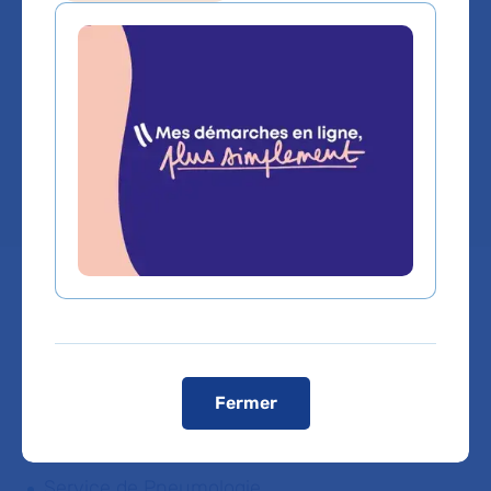
Pneumologie
Service(s) :
Service de Pneumologie
Lieu(x) :
Hôpital Cochin - Port-Royal
Vous êtes médecin de ville, pour adresser vos
patients ou bénéficier d'une expertise médicale,
Fermer
cliquez sur le service de rattachement du Dr
LUCILE REGARD
Service de Pneumologie