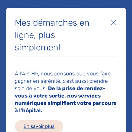
Faites un don à la Fondation de l'AP-HP pour soutenir la
recherche, l'innovation et la qualité de vie à l'hôpital pour les
Mes démarches en
patients et les soignants !
Fermer
ligne, plus
Je fais un don
simplement
MON AP-HP
FAIRE UN DON
NOS HÔPITAUX
Menu
Aff
À l’AP-HP, nous pensons que vous faire
Accueil
Dr RITVO PAUL-GYDEON
gagner en sérénité, c’est aussi prendre
soin de vous.
De la prise de rendez-
Dr PAUL-GYDEON
vous à votre sortie, nos services
numériques simplifient votre parcours
à l’hôpital.
RITVO
En savoir plus