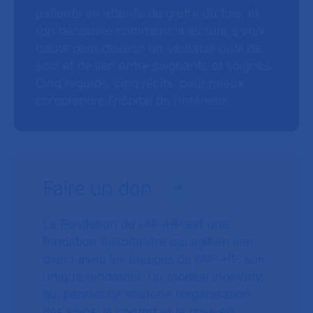
patients en attente de greffe du foie, et
l’on découvre comment la lecture à voix
haute peut devenir un véritable outil de
soin et de lien entre soignants et soignés.
Cinq regards, cinq récits, pour mieux
comprendre l’hôpital de l’intérieur.
Faire un don
La Fondation de l’AP-HP est une
fondation hospitalière qui agit en lien
direct avec les équipes de l’AP-HP, son
unique fondateur. Un modèle innovant
qui permet de soutenir l’organisation
des soins, le confort et la prise en