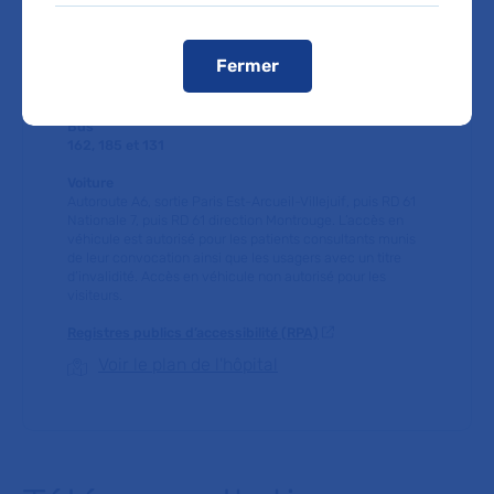
Métro
Ligne 7 : station
Paul-Vaillant-Couturier
Fermer
Ligne 14 : station
Villejuif - Gustave Roussy (+15 min de
marche)
Bus
162, 185 et 131
Voiture
Autoroute A6, sortie Paris Est-Arcueil-Villejuif, puis RD 61
Nationale 7, puis RD 61 direction Montrouge. L’accès en
véhicule est autorisé pour les patients consultants munis
de leur convocation ainsi que les usagers avec un titre
d’invalidité. Accès en véhicule non autorisé pour les
visiteurs.
Registres publics d’accessibilité (RPA)
Voir le plan de l'hôpital