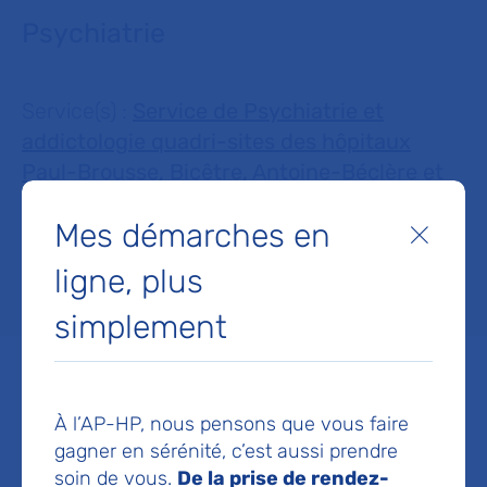
Psychiatrie
Service(s) :
Service de Psychiatrie et
addictologie quadri-sites des hôpitaux
Paul-Brousse, Bicêtre, Antoine-Béclère et
Ambroise-Paré
Mes démarches en
Fermer
ligne, plus
Lieu(x) :
Hôpital Paul-Brousse
simplement
À l’AP-HP, nous pensons que vous faire
Service de Psychiatrie et
gagner en sérénité, c’est aussi prendre
addictologie quadri-sites
soin de vous.
De la prise de rendez-