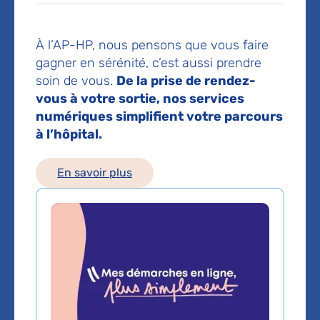
Les consultations publiques de ce médecin sont
À l’AP-HP, nous pensons que vous faire
conventionnées secteur 1 (tarifs de l'AP-HP)
gagner en sérénité, c’est aussi prendre
soin de vous.
De la prise de rendez-
vous à votre sortie, nos services
Comment venir à l'hôpital ?
numériques simplifient votre parcours
Métro
à l’hôpital.
Ligne 6 Glacière
Ligne 7 Les Gobelins
En savoir plus
Bus
21 - 27 - 47 - 83
Voir le plan de l'hôpital
Domaines d'expertise