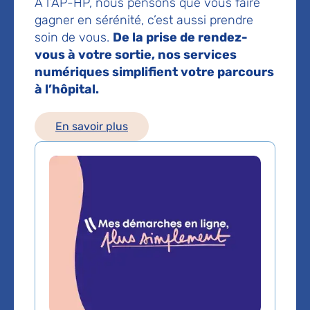
À l’AP-HP, nous pensons que vous faire
Prendre rendez-vous en ligne
gagner en sérénité, c’est aussi prendre
Prise de rendez-vous :
01 42 49 91 40
soin de vous.
De la prise de rendez-
vous à votre sortie, nos services
Voir toutes les informations de contact
numériques simplifient votre parcours
à l’hôpital.
Les consultations publiques de ce médecin sont
conventionnées secteur 1 (tarifs de l'AP-HP)
En savoir plus
Comment venir à l'hôpital ?
En métro
Ligne 11 : Station
Goncourt –
hôpital Saint-Louis
Ligne 2 : Station
Colonel Fabien
Ligne 5 : Station
Jacques Bonsergent
Ligne 9 / 5 / 11 / 3 / 8 : Station
République
En bus
Bus 46/75 : Arrêt
Hôpital Saint-Louis