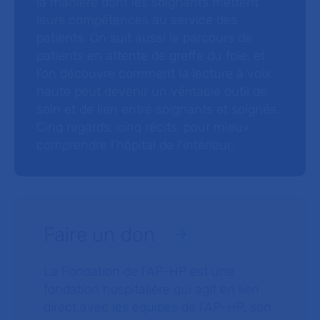
la manière dont les soignants mettent
leurs compétences au service des
patients. On suit aussi le parcours de
patients en attente de greffe du foie, et
l’on découvre comment la lecture à voix
haute peut devenir un véritable outil de
soin et de lien entre soignants et soignés.
Cinq regards, cinq récits, pour mieux
comprendre l’hôpital de l’intérieur.
Faire un don
La Fondation de l’AP-HP est une
fondation hospitalière qui agit en lien
direct avec les équipes de l’AP-HP, son