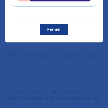
En voiture
Un parc de stationnement Saemes se situe sous l’hôpital –
Entrée au 1, Avenue Claude Vellefaux, 75010 Paris
Voir le plan de l'hôpital
Fermer
Domaines d'expertise
Immuno-hématologie
Vous êtes médecin de ville, pour adresser vos
patients ou bénéficier d'une expertise médicale,
cliquez sur le service de rattachement du Dr