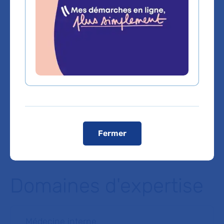
la mesure du possible, les transports en commun.
En transports en commun
Métro Ligne 7 : La Courneuve – 8 mai 1945 puis
Tramway, direction Noisy-le-Sec, arrêt Hôp.
Avicenne
Métro Ligne 5 : Bobigny – Pablo Picasso, puis
Tramway, direction Saint-Denis, arrêt Hôp.
Avicenne
RER E : Gare de Noisy-le-Sec, puis Tramway,
direction Saint-Denis, arrêt Hôp. Avicenne
Voir le plan de l'hôpital
Fermer
Domaines d'expertise
Médecine interne