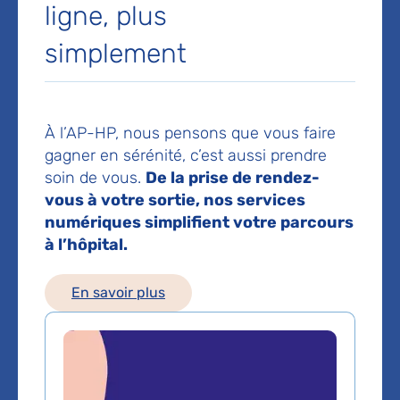
Service de Médecine
ligne, plus
Interne
simplement
Hôpital Avicenne
125, rue de Stalingrad
93000 Bobigny
À l’AP-HP, nous pensons que vous faire
Prise de rendez-vous :
01 48 95 71 00
gagner en sérénité, c’est aussi prendre
soin de vous.
De la prise de rendez-
Voir toutes les informations de contact
vous à votre sortie, nos services
numériques simplifient votre parcours
Les consultations publiques de ce médecin sont
à l’hôpital.
conventionnées secteur 1 (tarifs de l'AP-HP)
En savoir plus
Comment venir à l'hôpital ?
Il n’est pas autorisé de stationner dans l’enceinte de
l’hôpital Avicenne. Des places de stationnement sont
néanmoins disponibles autour de l’hôpital ou sur le parking
du Centre Commercial Avenir de Drancy, situé à moins de
500m de l’hôpital. Il est recommandé de privilégier, dans