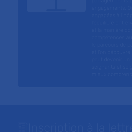
partagent leurs p
engagements. On
engagées à l’hôp
l’équilibre entre
et la manière do
compétences au s
le parcours de pa
et l’on découvre
peut devenir un v
soignants et soig
mieux comprendre 
Inscription à la lettr