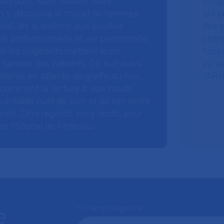
arcours, leurs doutes, leurs
uniq
 y découvre le travail de femmes
qui p
ital, les questions que soulève
des s
 vie professionnelle et vie personnelle,
charg
nt les soignants mettent leurs
hospi
ervice des patients. On suit aussi
au s
tients en attente de greffe du foie,
l’AP–
 comment la lecture à voix haute
éritable outil de soin et de lien entre
nés. Cinq regards, cinq récits, pour
l’hôpital de l’intérieur.
* : champ obligatoire
e