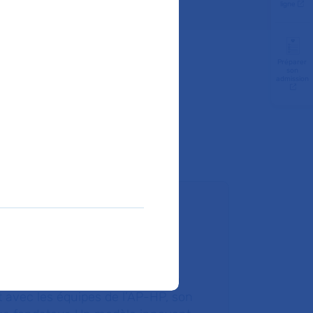
ligne
Préparer
son
admission
ire un don
ondation de l’AP-HP est une
tion hospitalière qui agit en lien
t avec les équipes de l’AP-HP, son