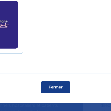
dcasts
Fa
Fermer
ries de podcasts, l’AP-HP donne la
La F
 ceux qui font vivre l’hôpital public.
fonda
nnels hospitaliers et patients
direc