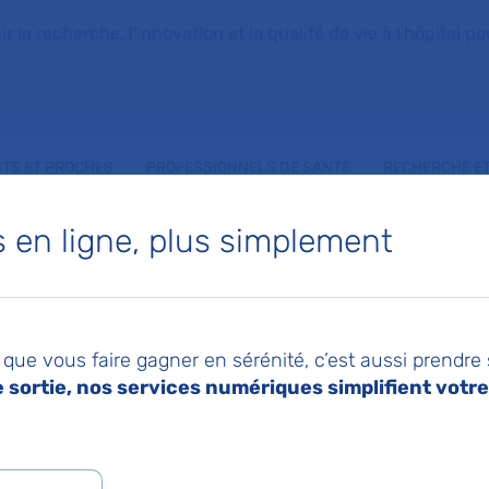
la recherche, l'innovation et la qualité de vie à l'hôpital pou
NTS ET PROCHES
PROFESSIONNELS DE SANTÉ
RECHERCHE ET
en ligne, plus simplement
 SORET
que vous faire gagner en sérénité, c’est aussi prendre
sortie, nos services numériques simplifient votre 
 d'Hématologie biologique
int-Antoine