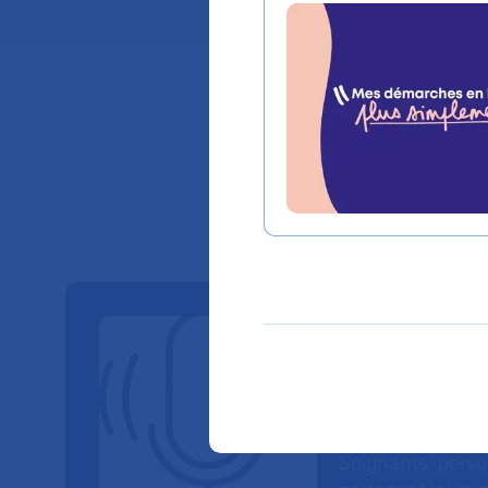
Nos Po
À travers six sé
parole à celles et
Soignants, perso