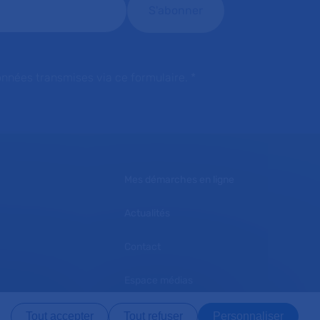
onnées transmises via ce formulaire.
*
Mes démarches en ligne
Actualités
Contact
Espace médias
L'AP-HP recrute
Tout accepter
Tout refuser
Personnaliser