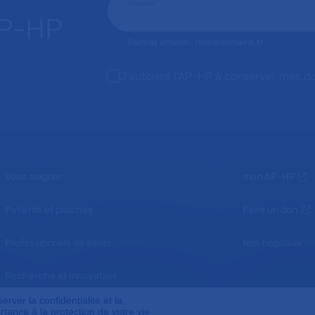
Courriel
*
AP-HP
Format attendu: nom@domaine.fr
J'autorise l'AP-HP à conserver mes d
Vous soigner
mon AP-HP
Patients et proches
Faire un don
Professionnels de santé
Nos hôpitaux
Recherche et innovation
ver la confidentialité et la
Nous connaître
tance à la protection de votre vie