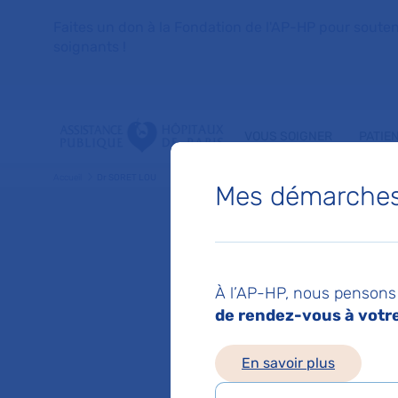
Faites un don à la Fondation de l'AP-HP pour soutenir 
soignants !
VOUS SOIGNER
PATIE
Accueil
Dr SORET LOU
Mes démarches 
Dr LOU
À l’AP-HP, nous pensons 
de rendez-vous à votre 
Service(s) :
Service
En savoir plus
Lieu(x) :
Hôpital Sa