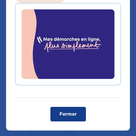
Les consultations publiques de ce médecin sont
conventionnées secteur 1 (tarifs de l'AP-HP)
Comment venir à l'hôpital ?
Moyens d’accès :
Bus :
Gare de Colombes puis bus 304 arrêt hôpital Louis-
Mourier
Métro :
Ligne 13 destination Les Courtilles
station Asnières puis bus 304 arrêt hôpital Louis-Mourier
T2 :
station parc Pierre Lagravère puis bus 304 arrêt
hôpital Louis-Mourier
RER A :
Gare de Nanterre-Université puis bus 304 arrêt
hôpital Louis-Mourier
Voiture :
Autoroute A86 sortie Colombes Centre (pas de
possibilité de stationner dans l'enceinte de l'hôpital sauf si
détenteur de la carte mobilité inclusion (CMI)
stationnement)
Fermer
Télécharger le plan de l'hôpital :
Plan Louis-Mourier
Voir le plan de l'hôpital