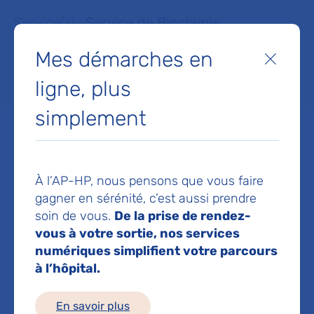
Service(s) :
Service de Biochimie
Mes démarches en
Fermer
Lieu(x) :
Hôpital Louis-Mourier
ligne, plus
simplement
Service de Biochimie
À l’AP-HP, nous pensons que vous faire
gagner en sérénité, c’est aussi prendre
Hôpital Louis-Mourier
soin de vous.
De la prise de rendez-
178 rue des Renouillers
92700 Colombes
vous à votre sortie, nos services
numériques simplifient votre parcours
Téléphone principal :
01 47 60 63 31
à l’hôpital.
Voir toutes les informations de contact
En savoir plus