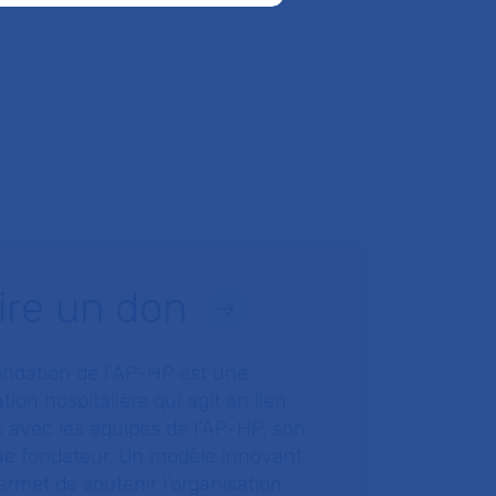
ire un don
ondation de l’AP-HP est une
tion hospitalière qui agit en lien
t avec les équipes de l’AP-HP, son
ue fondateur. Un modèle innovant
ermet de soutenir l’organisation