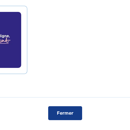
Claude Vellefaux, 75010 Paris
Voir le plan de l'hôpital
ise
 vos patients ou bénéficier d'une expertise médicale, c
Fermer
Service de Dermatologie