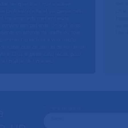
ital, les questions que soulève
des s
 vie professionnelle et vie personnelle,
charg
nt les soignants mettent leurs
hospi
ervice des patients. On suit aussi
au s
tients en attente de greffe du foie,
l’AP–
 comment la lecture à voix haute
éritable outil de soin et de lien entre
nés. Cinq regards, cinq récits, pour
l’hôpital de l’intérieur.
* : champ obligatoire
e
Courriel
*