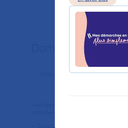
Domaines d'expert
Médecine interne
Vous êtes médecin de ville, pour adresser
rattachement du Dr CECILE TOLEDANO
Service de Médecine interne