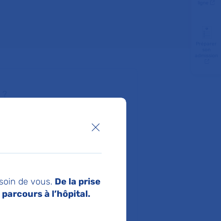
ligne
Préparer
son
admission
 ?
t-Louis
Fermer la boîte de dialogue
e
 soin de vous.
De la prise
parcours à l’hôpital.
sous l’hôpital – Entrée au 1, Avenue