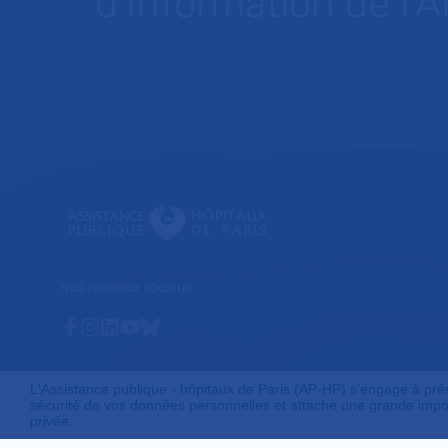
d’information de l’
Nos réseaux sociaux
Facebook
Instagram
Linkedin
Youtube
Bluesky
L'Assistance publique - hôpitaux de Paris (AP-HP) s'engage à préser
sécurité de vos données personnelles et attache une grande impor
privée.