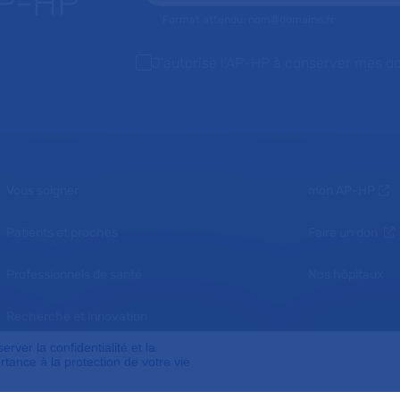
AP-HP
Format attendu: nom@domaine.fr
J'autorise l'AP-HP à conserver mes d
Vous soigner
mon AP-HP
Patients et proches
Faire un don
Professionnels de santé
Nos hôpitaux
Recherche et innovation
ver la confidentialité et la
Nous connaître
tance à la protection de votre vie