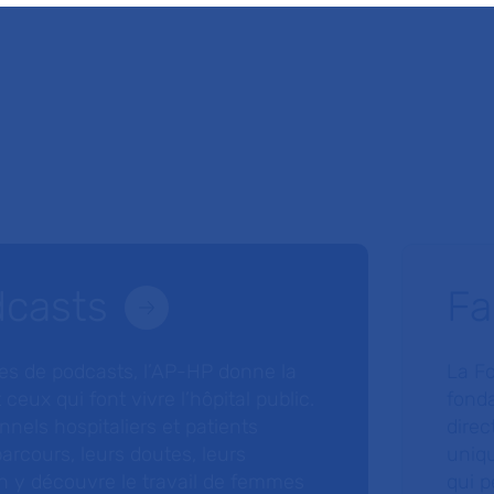
dcasts
Fa
ries de podcasts, l’AP-HP donne la
La F
 ceux qui font vivre l’hôpital public.
fonda
nnels hospitaliers et patients
direc
arcours, leurs doutes, leurs
uniq
 y découvre le travail de femmes
qui p