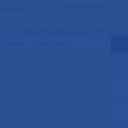
r les patients et les
Je fais un don
MON AP-HP
FAIRE UN DON
NOS HÔPITAUX
 INNOVATION
NOUS CONNAÎTRE
Aff
Prendre
rendez-
vous en
ligne
Contact
Payer en