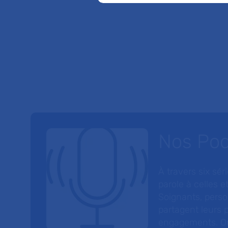
Nos Po
À travers six sé
parole à celles et
Soignants, perso
partagent leurs p
engagements. On