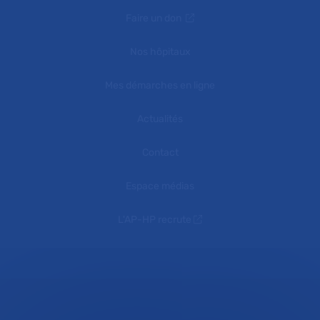
Faire un don
Nos hôpitaux
Mes démarches en ligne
Actualités
Contact
Espace médias
L'AP-HP recrute