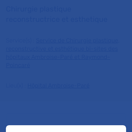
Chirurgie plastique
reconstructrice et esthetique
Service(s) :
Service de Chirurgie plastique,
reconstructive et esthétique bi-sites des
hôpitaux Ambroise-Paré et Raymond-
Poincaré
Lieu(x) :
Hôpital Ambroise-Paré
Service de Chirurgie