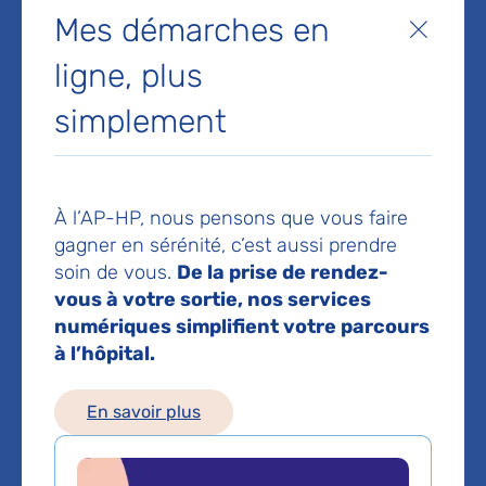
Mes démarches en
plastique, reconstructive et
Fermer
esthétique bi-sites des
ligne, plus
hôpitaux Ambroise-Paré et
simplement
Raymond-Poincaré
Hôpital Ambroise-Paré
9 avenue Charles-de-Gaulle
À l’AP-HP, nous pensons que vous faire
92100 Boulogne-Billancourt
gagner en sérénité, c’est aussi prendre
soin de vous.
De la prise de rendez-
Prendre rendez-vous en ligne
vous à votre sortie, nos services
Prise de rendez-vous :
01 49 09 54 78
numériques simplifient votre parcours
à l’hôpital.
Les consultations publiques de ce médecin sont
conventionnées secteur 1 (tarifs de l'AP-HP)
En savoir plus
Comment venir à l'hôpital ?