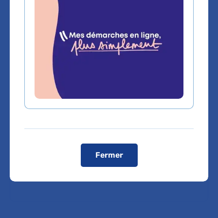
Métro :
Ligne 9 - Station Marcel Sembat puis bus 123 arrêt
"Hôpital Ambroise-Paré"
Ligne 10 - Station Porte d'Auteuil ou boulogne Jean
Jaures puis bus 123 arrêt "Hôpital Ambroise-Paré"
Bus :
- Paris-Banlieue : 52,72, PC1 arrêt Porte d'Auteuil puis bus
123
- Banlieue : 123, 241 arrêt "Hôpital Ambroise-Paré"
Voiture :
Périphérique intérieur ou extérieur, sortie "Porte d'Auteuil"
Registres publics d’accessibilité (RPA)
Pour faciliter la lecture, seules les synthèses des
caractéristiques d’accessibilité de chaque bâtiment sont
consultables sur le site Internet de l’hôpital :
Les consulter.
Fermer
Voir le plan de l'hôpital