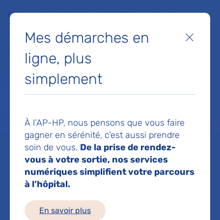
Faites un don à la Fondation de l'AP-HP pour soutenir la
recherche, l'innovation et la qualité de vie à l'hôpital pour les
Mes démarches en
patients et les soignants !
Fermer
ligne, plus
Je fais un don
simplement
MON AP-HP
FAIRE UN DON
NOS HÔPITAUX
Menu
Aff
À l’AP-HP, nous pensons que vous faire
Accueil
Dr VANDENDRIESSCHE CHARLES
gagner en sérénité, c’est aussi prendre
soin de vous.
De la prise de rendez-
Dr CHARLES
vous à votre sortie, nos services
numériques simplifient votre parcours
à l’hôpital.
VANDENDRIESSC
En savoir plus