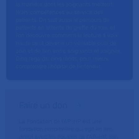
la manière dont les soignants mettent
leurs compétences au service des
patients. On suit aussi le parcours de
patients en attente de greffe du foie, et
l’on découvre comment la lecture à voix
haute peut devenir un véritable outil de
soin et de lien entre soignants et soignés.
Cinq regards, cinq récits, pour mieux
comprendre l’hôpital de l’intérieur.
Faire un don
La Fondation de l’AP-HP est une
fondation hospitalière qui agit en lien
direct avec les équipes de l’AP-HP, son