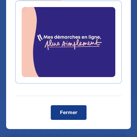
HE
Radio-diagnostic
Service(s) :
Service d'Imagerie Spécialisées
et des Urgences
Lieu(x) :
Hôpital Pitié-Salpêtrière
Fermer
Vous êtes médecin de ville, pour adresser vos
patients ou bénéficier d'une expertise médicale,