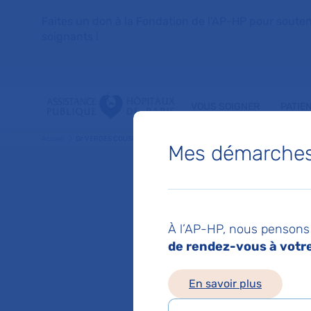
Faites un don à la Fondation de l'AP-HP pour soutenir 
soignants !
VOUS SOIGNER
PATIE
Accueil
Dr VERGES COUSIN VERONIQUE
Mes démarches 
Dr VER
À l’AP-HP, nous pensons 
Geriatrie
de rendez-vous à votre 
En savoir plus
Service(s) :
Service 