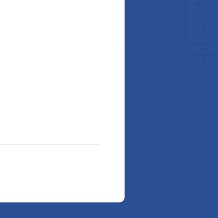
ligne
Préparer
son
admission
 ?