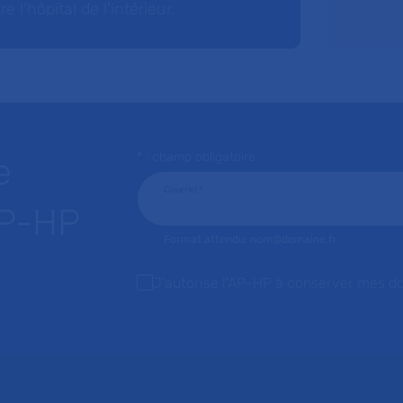
l’hôpital de l’intérieur.
* : champ obligatoire
e
Courriel
*
AP-HP
Format attendu: nom@domaine.fr
J'autorise l'AP-HP à conserver mes d