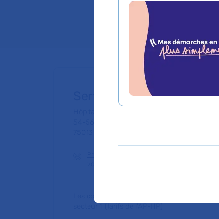
Lieu(x) :
Hôpital Bro
Service de Gériatrie 2
Hôpital Broca - La Collégiale
54-56 rue Pascal
75013 Paris
Prendre rendez-
Prise de rend
vous en ligne
Les consultations publiques de ce médecin
secteur 1 (tarifs de l'AP-HP)