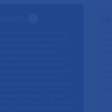
dcasts
Fa
ries de podcasts, l’AP-HP donne la
La F
 ceux qui font vivre l’hôpital public.
fonda
nnels hospitaliers et patients
direc
arcours, leurs doutes, leurs
uniq
 y découvre le travail de femmes
qui p
ital, les questions que soulève
des s
 vie professionnelle et vie personnelle,
charg
nt les soignants mettent leurs
hospi
ervice des patients. On suit aussi
au s
tients en attente de greffe du foie,
l’AP–
 comment la lecture à voix haute
éritable outil de soin et de lien entre
nés. Cinq regards, cinq récits, pour