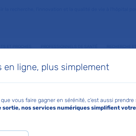
la recherche, l'innovation et la qualité de vie à l'hôpital pou
NTS ET PROCHES
PROFESSIONNELS DE SANTÉ
RECHERCHE ET
en ligne, plus simplement
ONIQUE VERGES CO
que vous faire gagner en sérénité, c’est aussi prendre
sortie, nos services numériques simplifient votre 
de Gériatrie 2