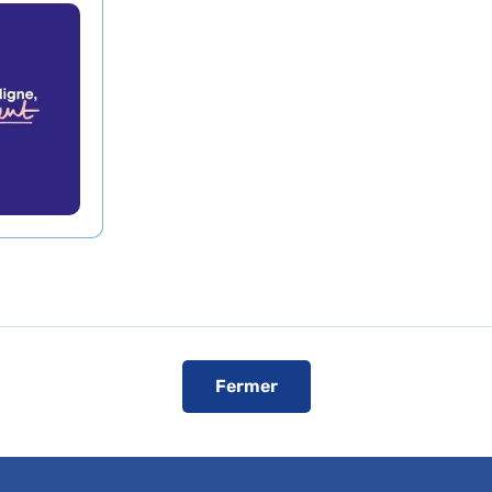
ca - La Collégiale
Comment venir à l'hôpital
Métro
Ligne 6 Glacière
Ligne 7 Les Gobelins
Bus
21 - 27 - 47 - 83
ez-vous :
01 44 08 36 36
Voir le plan de l'hôpital
Fermer
 sont conventionnées