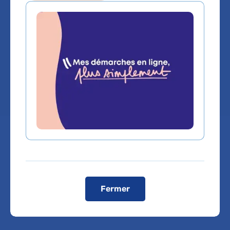
Medecine generale
Service(s) :
Service d'Hématologie clinique
Lieu(x) :
Hôpital Pitié-Salpêtrière
Fermer