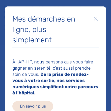
Faites un don à la Fondation de l'AP-HP pour soutenir la
recherche, l'innovation et la qualité de vie à l'hôpital pour les
Mes démarches en
patients et les soignants !
Fermer
ligne, plus
Je fais un don
simplement
MON AP-HP
FAIRE UN DON
NOS HÔPITAUX
Menu
Aff
À l’AP-HP, nous pensons que vous faire
Accueil
Dr VERNANT JEAN PAUL
gagner en sérénité, c’est aussi prendre
soin de vous.
De la prise de rendez-
Dr JEAN PAUL
vous à votre sortie, nos services
numériques simplifient votre parcours
à l’hôpital.
VERNANT
En savoir plus